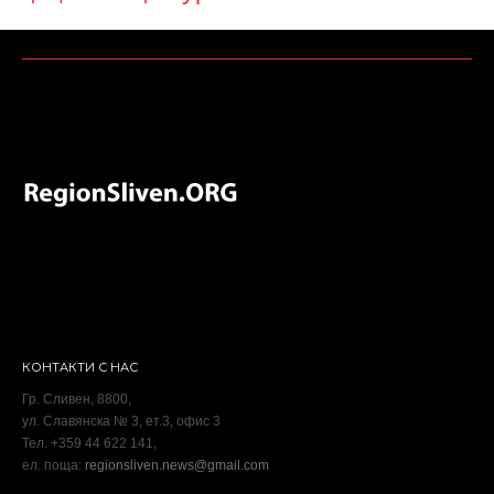
КОНТАКТИ С НАС
Гр. Сливен, 8800,
ул. Славянска № 3, ет.3, офис 3
Тел. +359 44 622 141,
ел. поща:
regionsliven.news@gmail.com