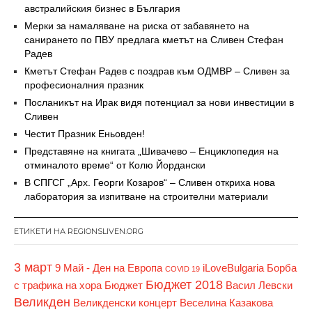
австралийския бизнес в България
Мерки за намаляване на риска от забавянето на
санирането по ПВУ предлага кметът на Сливен Стефан
Радев
Кметът Стефан Радев с поздрав към ОДМВР – Сливен за
професионалния празник
Посланикът на Ирак видя потенциал за нови инвестиции в
Сливен
Честит Празник Еньовден!
Представяне на книгата „Шивачево – Енциклопедия на
отминалото време“ от Колю Йордански
В СПГСГ „Арх. Георги Козаров“ – Сливен откриха нова
лаборатория за изпитване на строителни материали
ЕТИКЕТИ НА REGIONSLIVEN.ORG
3 март
9 Май - Ден на Европа
iLoveBulgaria
Борба
COVID 19
Бюджет 2018
с трафика на хора
Бюджет
Васил Левски
Великден
Великденски концерт
Веселина Казакова