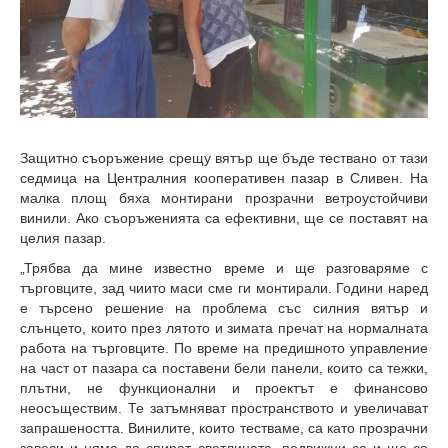
Защитно съоръжение срещу вятър ще бъде тествано от тази
седмица на Централния кооперативен пазар в
Сливен. На
малка площ бяха монтирани прозрачни ветроустойчиви
винили. Ако съоръженията са ефективни, ще се поставят на
целия пазар.
„Трябва да мине известно време и ще разговаряме с
търговците, зад чиито маси сме ги монтирали. Години наред
е търсено решение на проблема със силния вятър и
слънцето, които през лятото и зимата пречат на нормалната
работа на търговците. По време на предишното управление
на част от пазара са поставени бели панели, които са тежки,
плътни, не функционални и проектът е финансово
неосъществим. Те затъмняват пространството и увеличават
запрашеността. Винилите, които тестваме, са като прозрачни