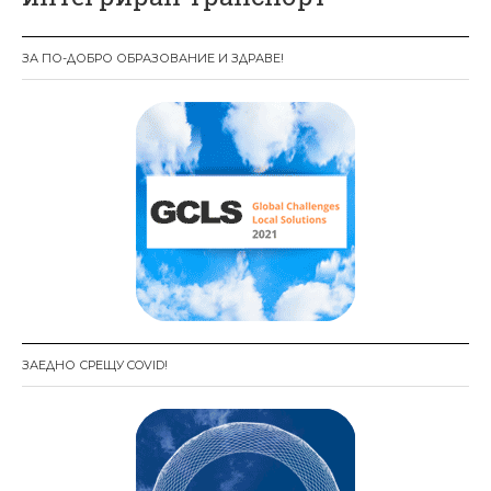
г
а
ЗА ПО-ДОБРО ОБРАЗОВАНИЕ И ЗДРАВЕ!
ц
и
я
ЗАЕДНО СРЕЩУ COVID!