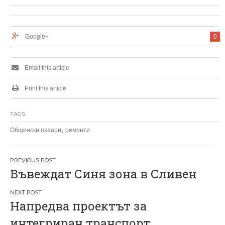
Google+
0
Email this article
Print this article
TAGS
,
Общински пазари
ремонти
Н
Въвеждат Синя зона в Сливен
а
в
Напредва проектът за
и
интегриран транспорт