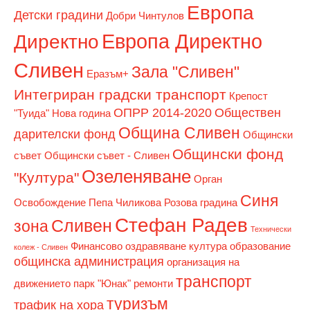
Европа
Детски градини
Добри Чинтулов
Европа Директно
Директно
Сливен
Зала "Сливен"
Еразъм+
Интегриран градски транспорт
Крепост
ОПРР 2014-2020
Обществен
"Туида"
Нова година
Община Сливен
дарителски фонд
Общински
Общински фонд
съвет
Общински съвет - Сливен
Озеленяване
"Култура"
Орган
Синя
Освобождение
Пепа Чиликова
Розова градина
Стефан Радев
Сливен
зона
Технически
Финансово оздравяване
култура
образование
колеж - Сливен
общинска администрация
организация на
транспорт
движението
парк "Юнак"
ремонти
туризъм
трафик на хора