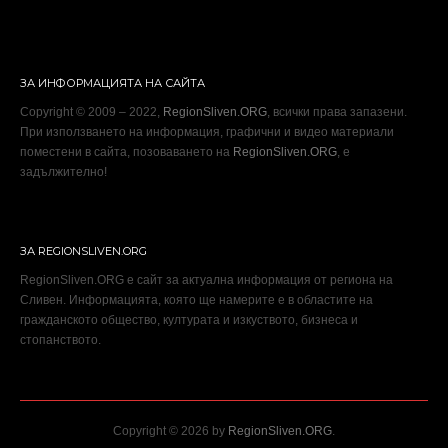
ЗА ИНФОРМАЦИЯТА НА САЙТА
Copyright © 2009 – 2022,
RegionSliven.ORG
, всички права запазени.
При използването на информация, графични и видео материали
поместени в сайта, позоваването на
RegionSliven.ORG
, е
задължително!
ЗА REGIONSLIVEN.ORG
RegionSliven.ORG е сайт за актуална информация от региона на
Сливен. Информацията, която ще намерите е в областите на
гражданското общество, културата и изкуството, бизнеса и
стопанството.
Copyright © 2026 by
RegionSliven.ORG
.