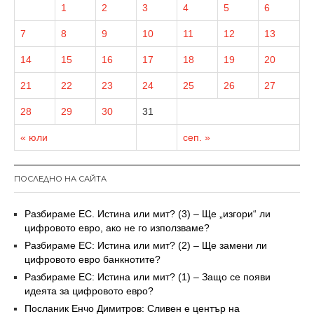
1
2
3
4
5
6
7
8
9
10
11
12
13
14
15
16
17
18
19
20
21
22
23
24
25
26
27
28
29
30
31
« юли
сеп. »
ПОСЛЕДНО НА САЙТА
Разбираме ЕС. Истина или мит? (3) – Ще „изгори“ ли
цифровото евро, ако не го използваме?
Разбираме ЕС: Истина или мит? (2) – Ще замени ли
цифровото евро банкнотите?
Разбираме ЕС: Истина или мит? (1) – Защо се появи
идеята за цифровото евро?
Посланик Енчо Димитров: Сливен е център на