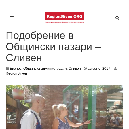
Подобрение в
Общински пазари –
Сливен
а
Бизнес
,
Общинска администрация
,
Сливен
август 6, 2017
в
RegionSliven
г
у
с
т
1
0
,
2
0
1
7