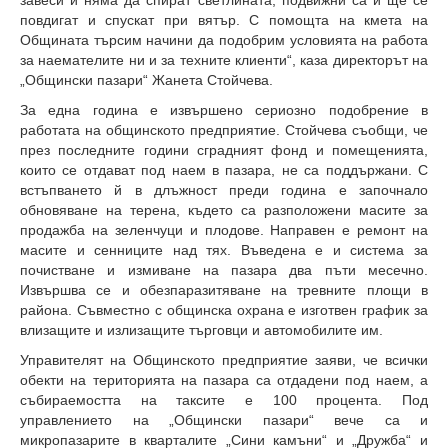
завеси и няма да спират светлината, подвижни са и ще се
повдигат и спускат при вятър. С помощта на кмета на
Общината търсим начини да подобрим условията на работа
за наемателите ни и за техните клиенти“, каза директорът на
„Общински пазари“ Жанета Стойчева.
За една година е извършено сериозно подобрение в
работата на общинското предприятие. Стойчева съобщи, че
през последните години сградният фонд и помещенията,
които се отдават под наем в пазара, не са поддържани. С
встъпването й в длъжност преди година е започнало
обновяване на терена, където са разположени масите за
продажба на зеленчуци и плодове. Направен е ремонт на
масите и сенниците над тях. Въведена е и система за
почистване и измиване на пазара два пъти месечно.
Извършва се и обезпаразитяване на тревните площи в
района. Съвместно с общинска охрана е изготвен график за
влизащите и излизащите търговци и автомобилите им.
Управителят на Общинското предприятие заяви, че всички
обекти на територията на пазара са отдадени под наем, а
събираемостта на таксите е 100 процента. Под
управлението на „Общински пазари“ вече са и
микропазарите в кварталите „Сини камъни“ и „Дружба“ и