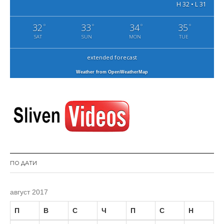
H 32 • L 31
32
33
34
35
°
°
°
°
SAT
SUN
MON
TUE
extended forecast
Weather from OpenWeatherMap
ПО ДАТИ
август 2017
П
В
С
Ч
П
С
Н