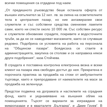
всички помещения са отдадени под наем.
„От предишното ръководство беше останала оферта от
външен изпълнител за 12 хил. лв. за смяна на осветителните
тела в централния пазар, но ние ангажирахме свои
служители и със собствени средства сменихме лампите
сами, което ни спести около 10 000 лв. Със собствен ресурс
и служители обновихме сградите, покривите и водосточните
тръби, за да не се наводняват магазините, както се случваше
редовно. Подобриха се условията на работа на персонала
на ”Общински пазари”. Боядисаха се стаите в
администрацията, закупиха се столове и се направиха някои
други подобрения“, каза Стойчева.
В сградата е поставена контролна електронна везна и всеки
клиент на пазара има свободен достъп до нея. Прекратена е
порочната практика за продажба на стоки от амбулантните
търговци, както и препродаване от наемателите на маси за
продажба на зеленчуци.
Предстои подмяна на дограмата и настилките на сградния
фонд, както и уеднаквяване на външния облик на
помещенията. Търсят се варианти за изграждане на
микропазари и в кварталите „Българка“, и „Даме Груев“. В