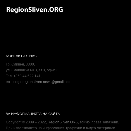
КОНТАКТИ С НАС
Гр. Сливен, 8800,
ул. Славянска № 3, ет.3, офис 3
Тел. +359 44 622 141,
ел. поща:
regionsliven.news@gmail.com
ЗА ИНФОРМАЦИЯТА НА САЙТА
Copyright © 2009 – 2022,
RegionSliven.ORG
, всички права запазени.
При използването на информация, графични и видео материали