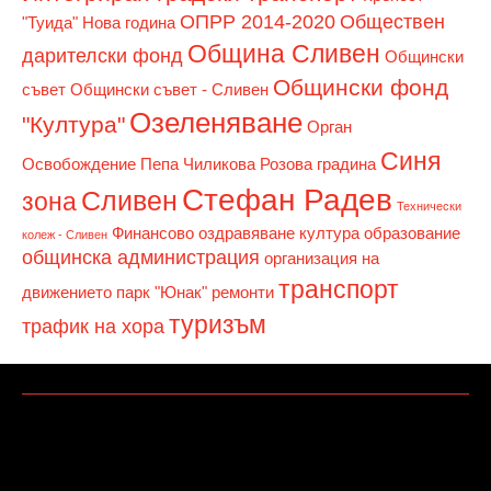
ОПРР 2014-2020
Обществен
"Туида"
Нова година
Община Сливен
дарителски фонд
Общински
Общински фонд
съвет
Общински съвет - Сливен
Озеленяване
"Култура"
Орган
Синя
Освобождение
Пепа Чиликова
Розова градина
Стефан Радев
Сливен
зона
Технически
Финансово оздравяване
култура
образование
колеж - Сливен
общинска администрация
организация на
транспорт
движението
парк "Юнак"
ремонти
туризъм
трафик на хора