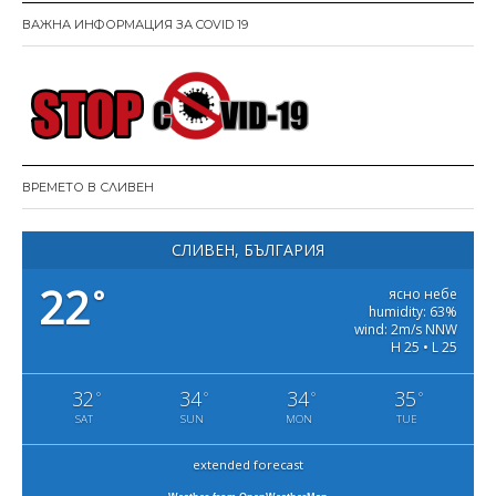
ВАЖНА ИНФОРМАЦИЯ ЗА COVID 19
ВРЕМЕТО В СЛИВЕН
СЛИВЕН, БЪЛГАРИЯ
22
°
ясно небе
humidity: 63%
wind: 2m/s NNW
H 25 • L 25
32
34
34
35
°
°
°
°
SAT
SUN
MON
TUE
extended forecast