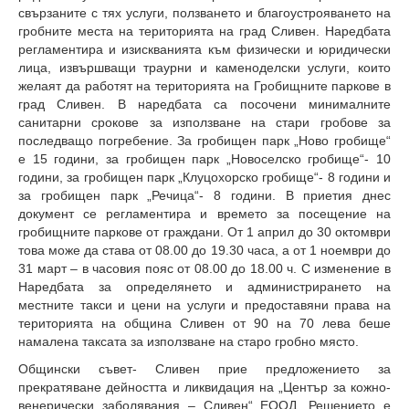
свързаните с тях услуги, ползването и благоустрояването на
гробните места на територията на град Сливен. Наредбата
регламентира и изискванията към физически и юридически
лица, извършващи траурни и каменоделски услуги, които
желаят да работят на територията на Гробищните паркове в
град Сливен. В наредбата са посочени минималните
санитарни срокове за използване на стари гробове за
последващо погребение. За гробищен парк „Ново гробище“
е 15 години, за гробищен парк „Новоселско гробище“- 10
години, за гробищен парк „Клуцохорско гробище“- 8 години и
за гробищен парк „Речица“- 8 години. В приетия днес
документ се регламентира и времето за посещение на
гробищните паркове от граждани. От 1 април до 30 октомври
това може да става от 08.00 до 19.30 часа, а от 1 ноември до
31 март – в часовия пояс от 08.00 до 18.00 ч. С изменение в
Наредбата за определянето и администрирането на
местните такси и цени на услуги и предоставяни права на
територията на община Сливен от 90 на 70 лева беше
намалена таксата за използване на старо гробно място.
Общински съвет- Сливен прие предложението за
прекратяване дейността и ликвидация на „Център за кожно-
венерически заболявания – Сливен“ ЕООД. Решението е