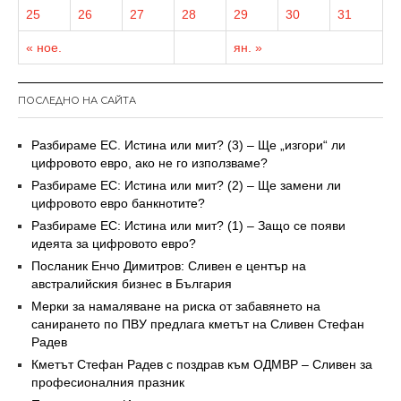
25
26
27
28
29
30
31
« ное.
ян. »
ПОСЛЕДНО НА САЙТА
Разбираме ЕС. Истина или мит? (3) – Ще „изгори“ ли
цифровото евро, ако не го използваме?
Разбираме ЕС: Истина или мит? (2) – Ще замени ли
цифровото евро банкнотите?
Разбираме ЕС: Истина или мит? (1) – Защо се появи
идеята за цифровото евро?
Посланик Енчо Димитров: Сливен е център на
австралийския бизнес в България
Мерки за намаляване на риска от забавянето на
санирането по ПВУ предлага кметът на Сливен Стефан
Радев
Кметът Стефан Радев с поздрав към ОДМВР – Сливен за
професионалния празник