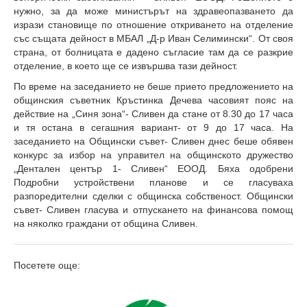
нужно, за да може министърът на здравеопазването да
изрази становище по отношение откриването на отделение
със същата дейност в МБАЛ „Д-р Иван Селимински“. От своя
страна, от болницата е дадено съгласие там да се разкрие
отделение, в което ще се извършва тази дейност.
По време на заседанието не беше прието предложението на
общинския съветник Кръстинка Дечева часовият пояс на
действие на „Синя зона“- Сливен да стане от 8.30 до 17 часа
и тя остана в сегашния вариант- от 9 до 17 часа. На
заседанието на Общински съвет- Сливен днес беше обявен
конкурс за избор на управител на общинското дружество
„Дентален център 1- Сливен“ ЕООД. Бяха одобрени
Подробни устройствени планове и се гласуваха
разпоредителни сделки с общинска собственост. Общински
съвет- Сливен гласува и отпускането на финансова помощ
на няколко граждани от община Сливен.
Посетете още: