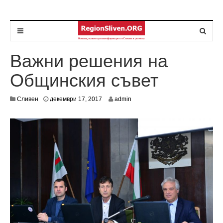
Важни решения на
Общинския съвет
д
Сливен
декември 17, 2017
admin
е
к
е
м
в
р
и
3
1
,
2
0
1
7