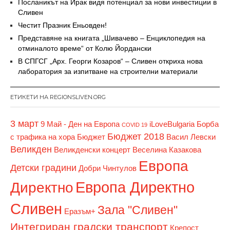
Посланикът на Ирак видя потенциал за нови инвестиции в
Сливен
Честит Празник Еньовден!
Представяне на книгата „Шивачево – Енциклопедия на
отминалото време“ от Колю Йордански
В СПГСГ „Арх. Георги Козаров“ – Сливен откриха нова
лаборатория за изпитване на строителни материали
ЕТИКЕТИ НА REGIONSLIVEN.ORG
3 март
9 Май - Ден на Европа
iLoveBulgaria
Борба
COVID 19
Бюджет 2018
с трафика на хора
Бюджет
Васил Левски
Великден
Великденски концерт
Веселина Казакова
Европа
Детски градини
Добри Чинтулов
Европа Директно
Директно
Сливен
Зала "Сливен"
Еразъм+
Интегриран градски транспорт
Крепост