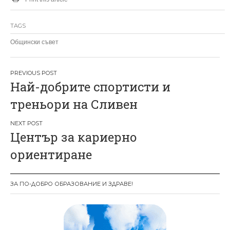
TAGS
Общински съвет
Н
Най-добрите спортисти и
а
треньори на Сливен
в
и
Център за кариерно
г
ориентиране
а
ц
ЗА ПО-ДОБРО ОБРАЗОВАНИЕ И ЗДРАВЕ!
и
я