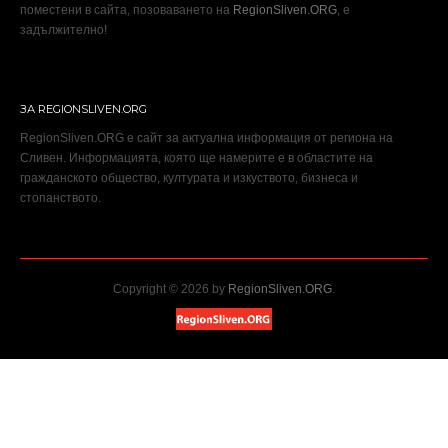
поместени в сайта, позоваването на
RegionSliven.ORG
, е
задължително!
ЗА REGIONSLIVEN.ORG
RegionSliven.ORG е сайт за актуална информация от региона на
Сливен. Информацията, която ще намерите е в областите на
гражданското общество, културата и изкуството, бизнеса и
стопанството.
Copyright © 2026 by
RegionSliven.ORG
.