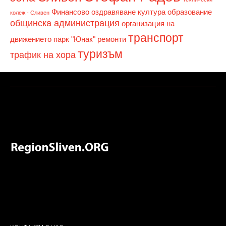
Финансово оздравяване
култура
образование
колеж - Сливен
общинска администрация
организация на
транспорт
движението
парк "Юнак"
ремонти
туризъм
трафик на хора