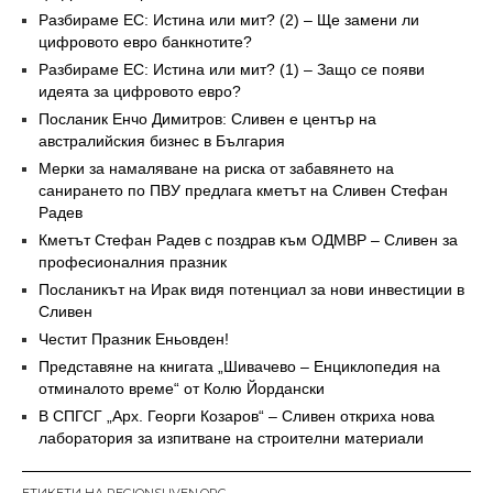
Разбираме ЕС: Истина или мит? (2) – Ще замени ли
цифровото евро банкнотите?
Разбираме ЕС: Истина или мит? (1) – Защо се появи
идеята за цифровото евро?
Посланик Енчо Димитров: Сливен е център на
австралийския бизнес в България
Мерки за намаляване на риска от забавянето на
санирането по ПВУ предлага кметът на Сливен Стефан
Радев
Кметът Стефан Радев с поздрав към ОДМВР – Сливен за
професионалния празник
Посланикът на Ирак видя потенциал за нови инвестиции в
Сливен
Честит Празник Еньовден!
Представяне на книгата „Шивачево – Енциклопедия на
отминалото време“ от Колю Йордански
В СПГСГ „Арх. Георги Козаров“ – Сливен откриха нова
лаборатория за изпитване на строителни материали