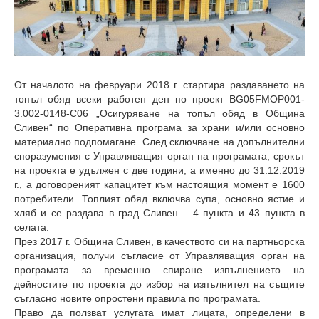
От началото на февруари 2018 г. стартира раздаването на
топъл обяд всеки работен ден по проект BG05FMOP001-
3.002-0148-C06
„Осигуряване на топъл обяд в Община
Сливен“ по Оперативна програма за храни и/или основно
материално подпомагане. След сключване на допълнителни
споразумения с Управляващия орган на програмата, срокът
на проекта е удължен с две години, а именно до 31.12.2019
г., а договореният капацитет към настоящия момент е 1600
потребители. Топлият обяд включва супа, основно ястие и
хляб и се раздава в град Сливен – 4 пункта и 43 пункта в
селата.
През 2017 г. Община Сливен, в качеството си на партньорска
организация, получи съгласие от Управляващия орган на
програмата за временно спиране изпълнението на
дейностите по проекта до избор на изпълнител на същите
съгласно новите опростени правила по програмата.
Право да ползват услугата имат лицата, определени в