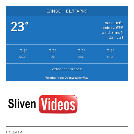
СЛИВЕН, БЪЛГАРИЯ
23
°
ясно небе
humidity: 63%
wind: 3m/s N
H 22 • L 21
34
36
36
34
°
°
°
°
MON
TUE
WED
THU
extended forecast
Weather from OpenWeatherMap
ПО ДАТИ