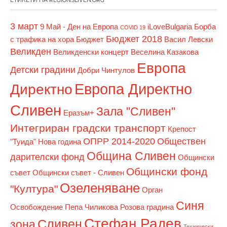
ЕТИКЕТИ НА REGIONSLIVEN.ORG
3 март
9 Май - Ден на Европа
iLoveBulgaria
Борба
COVID 19
Бюджет 2018
с трафика на хора
Бюджет
Васил Левски
Великден
Великденски концерт
Веселина Казакова
Европа
Детски градини
Добри Чинтулов
Европа Директно
Директно
Сливен
Зала "Сливен"
Еразъм+
Интегриран градски транспорт
Крепост
ОПРР 2014-2020
Обществен
"Туида"
Нова година
Община Сливен
дарителски фонд
Общински
Общински фонд
съвет
Общински съвет - Сливен
Озеленяване
"Култура"
Орган
Синя
Освобождение
Пепа Чиликова
Розова градина
Стефан Радев
Сливен
зона
Технически