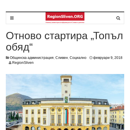
Отново стартира „Топъл
обяд“
Общинска администрация
,
Сливен
,
Социално
февруари 9, 2018
м
RegionSliven
а
р
т
1
7
,
2
0
1
8