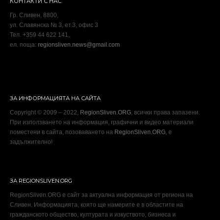
КОНТАКТИ С НАС
Гр. Сливен, 8800,
ул. Славянска № 3, ет.3, офис 3
Тел. +359 44 622 141,
ел. поща:
regionsliven.news@gmail.com
ЗА ИНФОРМАЦИЯТА НА САЙТА
Copyright © 2009 – 2022,
RegionSliven.ORG
, всички права запазени.
При използването на информация, графични и видео материали
поместени в сайта, позоваването на
RegionSliven.ORG
, е
задължително!
ЗА REGIONSLIVEN.ORG
RegionSliven.ORG е сайт за актуална информация от региона на
Сливен. Информацията, която ще намерите е в областите на
гражданското общество, културата и изкуството, бизнеса и