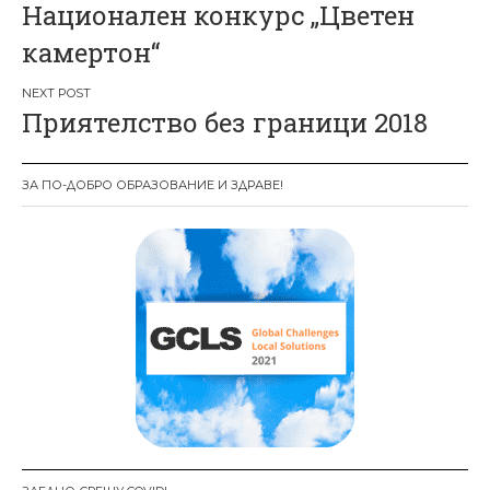
Национален конкурс „Цветен
а
камертон“
в
и
Приятелство без граници 2018
г
а
ЗА ПО-ДОБРО ОБРАЗОВАНИЕ И ЗДРАВЕ!
ц
и
я