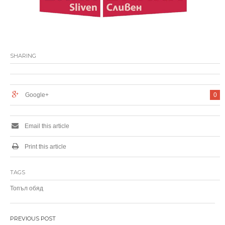
SHARING
Google+
0
Email this article
Print this article
TAGS
Топъл обяд
Н