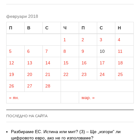
февруари 2018
П
В
С
Ч
П
С
Н
1
2
3
4
5
6
7
8
9
10
11
12
13
14
15
16
17
18
19
20
21
22
23
24
25
26
27
28
« ян.
мар. »
ПОСЛЕДНО НА САЙТА
Разбираме ЕС. Истина или мит? (3) – Ще „изгори“ ли
цифровото евро, ако не го използваме?