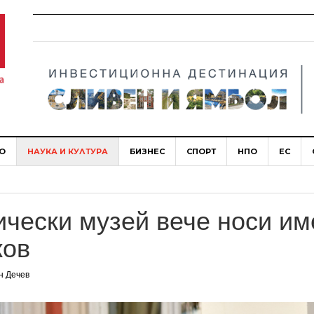
О
НАУКА И КУЛТУРА
БИЗНЕС
СПОРТ
НПО
ЕС
ически музей вече носи им
ков
н Дечев