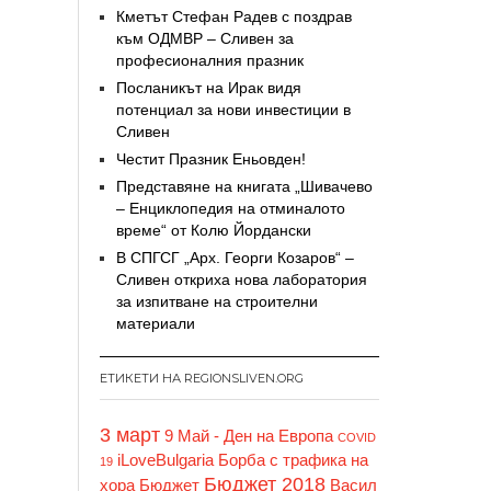
Кметът Стефан Радев с поздрав
към ОДМВР – Сливен за
професионалния празник
Посланикът на Ирак видя
потенциал за нови инвестиции в
Сливен
Честит Празник Еньовден!
Представяне на книгата „Шивачево
– Енциклопедия на отминалото
време“ от Колю Йордански
В СПГСГ „Арх. Георги Козаров“ –
Сливен откриха нова лаборатория
за изпитване на строителни
материали
ЕТИКЕТИ НА REGIONSLIVEN.ORG
3 март
9 Май - Ден на Европа
COVID
iLoveBulgaria
Борба с трафика на
19
Бюджет 2018
хора
Бюджет
Васил