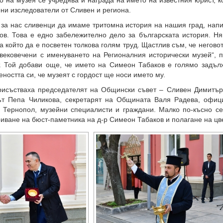
 на музея се учредява и награда на името на известния юрист, 
ени изследователи от Сливен и региона.
 за нас сливенци да имаме тритомна история на нашия град, нап
ов. Това е едно забележително дело за българската история. Ня
а който да е посветен толкова голям труд. Щастлив съм, че негово
вековечени с именуването на Регионалния исторически музей“, п
т. Той добави още, че името на Симеон Табаков е голямо задъл
еността си, че музеят с гордост ще носи името му.
рисъстваха председателят на Общински съвет – Сливен Димитър
ът Пепа Чиликова, секретарят на Общината Валя Радева, офиц
д Тернопол, музейни специалисти и граждани. Малко по-късно се
иване на бюст-паметника на д-р Симеон Табаков и полагане на цв