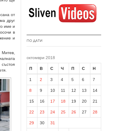
която ще
исана от
ма друг
то име и
осочи в
жение и
ПО ДАТИ
 Митев,
октомври 2018
иалната
 състоя
П
В
С
Ч
П
С
Н
етя.
1
2
3
4
5
6
7
8
9
10
11
12
13
14
15
16
17
18
19
20
21
22
23
24
25
26
27
28
29
30
31