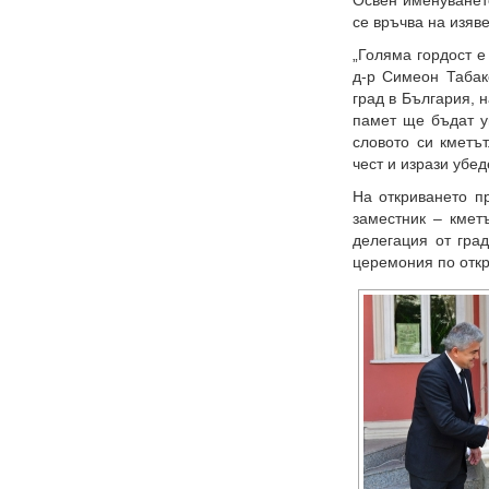
Освен именуването
се връчва на изяв
„Голяма гордост е
д-р Симеон Табак
град в България, н
памет ще бъдат у
словото си кметъ
чест и изрази убед
На откриването п
заместник – кмет
делегация от гра
церемония по откр