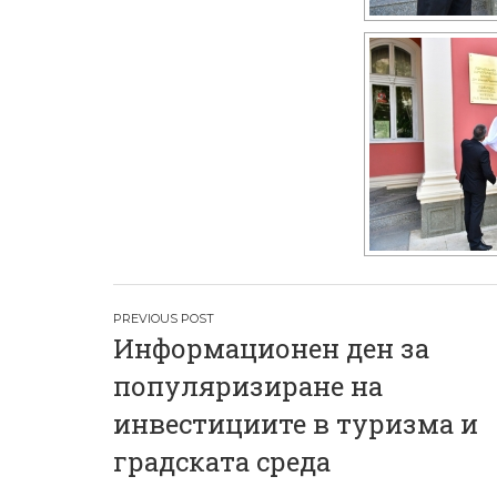
Н
Информационен ден за
а
популяризиране на
в
инвестициите в туризма и
и
градската среда
г