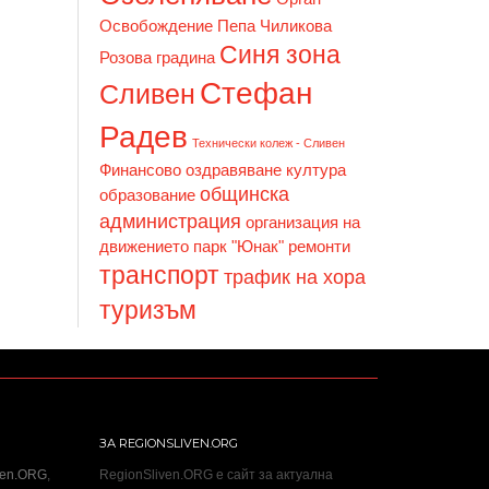
Освобождение
Пепа Чиликова
Синя зона
Розова градина
Стефан
Сливен
Радев
Технически колеж - Сливен
Финансово оздравяване
култура
общинска
образование
администрация
организация на
движението
парк "Юнак"
ремонти
транспорт
трафик на хора
туризъм
ЗА REGIONSLIVEN.ORG
ven.ORG
,
RegionSliven.ORG е сайт за актуална