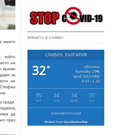
ВРЕМЕТО В СЛИВЕН
а името
СЛИВЕН, БЪЛГАРИЯ
, който
мето на
32
°
облачно
по време
humidity: 29%
одари за
wind: 5m/s NNE
вото на
H 31 • L 30
 Стефан
ане.
35
34
34
35
°
°
°
°
SAT
SUN
MON
TUE
 града.
владеещ
extended forecast
пява да
тил през
Weather from OpenWeatherMap