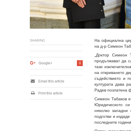
На официална цер
SHARING
на д-р Симеон Таб
„Доктор Симеон 
продължават да сл
Google+
0
тази изключителна
на откриването ди
съдействието и п
Email this article
културата дава р
Радев позлатена ф
Print this article
Симеон Табаков е
Юридическото си
няколко западни 
подготви и издаде
последните години