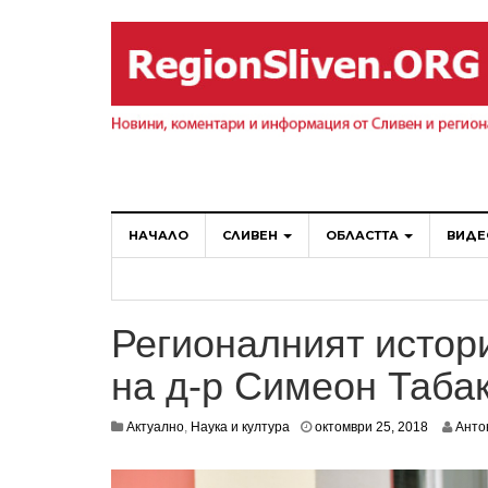
НАЧАЛО
СЛИВЕН
ОБЛАСТТА
ВИДЕ
Регионалният истор
на д-р Симеон Таба
о
Актуално
,
Наука и култура
октомври 25, 2018
Анто
к
т
о