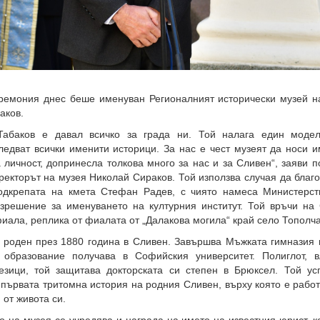
емония днес беше именуван Регионалният исторически музей н
аков.
Табаков е давал всичко за града ни. Той налага един модел
едват всички именити историци. За нас е чест музеят да носи и
 личност, допринесла толкова много за нас и за Сливен“, заяви 
ректорът на музея Николай Сираков. Той използва случая да благ
одкрепата на кмета Стефан Радев, с чиято намеса Министерст
азрешение за именуването на културния институт. Той връчи на
иала, реплика от фиалата от „Далакова могила“ край село Тополч
 роден през 1880 година в Сливен. Завършва Мъжката гимназия в
 образование получава в Софийския университет. Полиглот, 
езици, той защитава докторската си степен в Брюксел. Той ус
 първата тритомна история на родния Сливен, върху която е рабо
 от живота си.