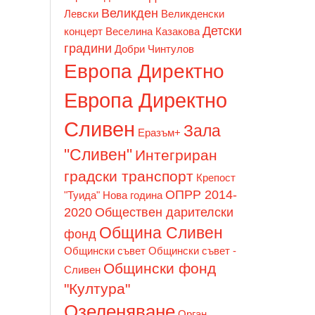
Великден
Левски
Великденски
Детски
концерт
Веселина Казакова
градини
Добри Чинтулов
Европа Директно
Европа Директно
Сливен
Зала
Еразъм+
"Сливен"
Интегриран
градски транспорт
Крепост
ОПРР 2014-
"Туида"
Нова година
2020
Обществен дарителски
Община Сливен
фонд
Общински съвет
Общински съвет -
Общински фонд
Сливен
"Култура"
Озеленяване
Орган