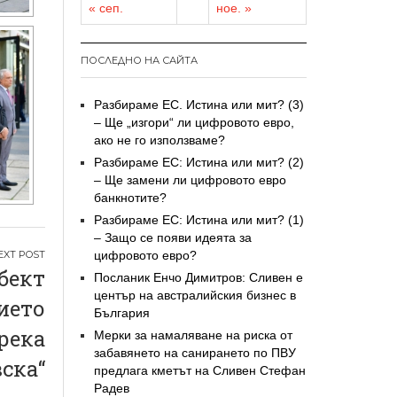
« сеп.
ное. »
ПОСЛЕДНО НА САЙТА
Разбираме ЕС. Истина или мит? (3)
– Ще „изгори“ ли цифровото евро,
ако не го използваме?
Разбираме ЕС: Истина или мит? (2)
– Ще замени ли цифровото евро
банкнотите?
Разбираме ЕС: Истина или мит? (1)
– Защо се появи идеята за
цифровото евро?
бект
Посланик Енчо Димитров: Сливен е
център на австралийския бизнес в
ието
България
 река
Мерки за намаляване на риска от
забавянето на санирането по ПВУ
ска“
предлага кметът на Сливен Стефан
Радев