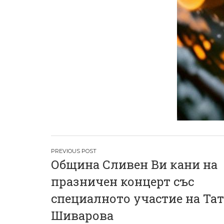
Н
Община Сливен Ви кани на
а
празничен концерт със
в
специалното участие на Та
и
Шиварова
г