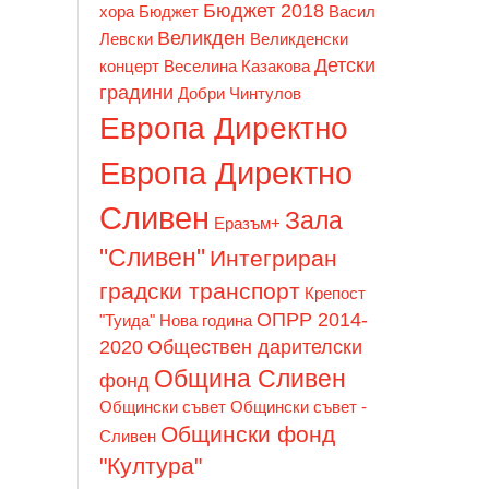
Бюджет 2018
хора
Бюджет
Васил
Великден
Левски
Великденски
Детски
концерт
Веселина Казакова
градини
Добри Чинтулов
Европа Директно
Европа Директно
Сливен
Зала
Еразъм+
"Сливен"
Интегриран
градски транспорт
Крепост
ОПРР 2014-
"Туида"
Нова година
2020
Обществен дарителски
Община Сливен
фонд
Общински съвет
Общински съвет -
Общински фонд
Сливен
"Култура"