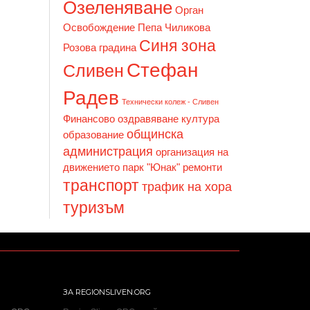
Озеленяване
Орган
Освобождение
Пепа Чиликова
Синя зона
Розова градина
Стефан
Сливен
Радев
Технически колеж - Сливен
Финансово оздравяване
култура
общинска
образование
администрация
организация на
движението
парк "Юнак"
ремонти
транспорт
трафик на хора
туризъм
ЗА REGIONSLIVEN.ORG