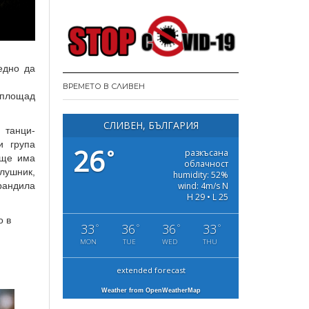
едно да
ВРЕМЕТО В СЛИВЕН
 площад
СЛИВЕН, БЪЛГАРИЯ
 танци-
и група
26
°
разкъсана
 ще има
облачност
Глушник,
humidity: 52%
wind: 4m/s N
рандила
H 29 • L 25
о в
33
36
36
33
°
°
°
°
MON
TUE
WED
THU
extended forecast
Weather from OpenWeatherMap