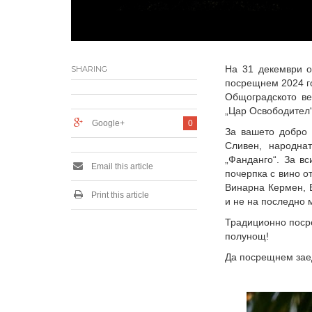
На 31 декември о
SHARING
посрещнем 2024 г
Общоградското ве
„Цар Освободител
Google+
0
За вашето добро 
Сливен, народна
„Фанданго“. За в
Email this article
почерпка с вино о
Винарна Кермен, 
Print this article
и не на последно 
Традиционно поср
полунощ!
Да посрещнем заед