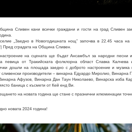
бщина Сливен кани всички граждани и гости на град Сливен за
одина.
селие „Заедно в Новогодишната нощ” започва в 22.45 часа на
“| Пред сградата на Община Сливен.
настроение на сцената ще бъдат Ансамбъл за народни песни и
та певица от Тракийската фолклорна област Славка Калчева 
сички дошли на площада заедно с доброто настроение и музика
т сливенски производители – винарна Едуардо Миролио, Винарна 
Винарна Афузов, Винарна Дан Таун Николаево, Винарска изба Ка
място баница с късмети от Кей енд Ви.
ещането на новата година ще стане с празнични илюминации точн
но новата 2024 година!