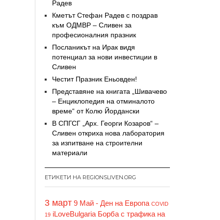
Радев
Кметът Стефан Радев с поздрав
към ОДМВР – Сливен за
професионалния празник
Посланикът на Ирак видя
потенциал за нови инвестиции в
Сливен
Честит Празник Еньовден!
Представяне на книгата „Шивачево
– Енциклопедия на отминалото
време“ от Колю Йордански
В СПГСГ „Арх. Георги Козаров“ –
Сливен откриха нова лаборатория
за изпитване на строителни
материали
ЕТИКЕТИ НА REGIONSLIVEN.ORG
3 март
9 Май - Ден на Европа
COVID
iLoveBulgaria
Борба с трафика на
19