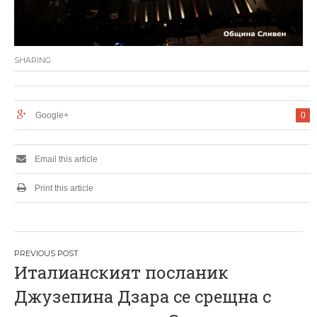
SHARING
Google+
0
Email this article
Print this article
Н
Италианският посланик
а
Джузепина Дзара се срещна с
в