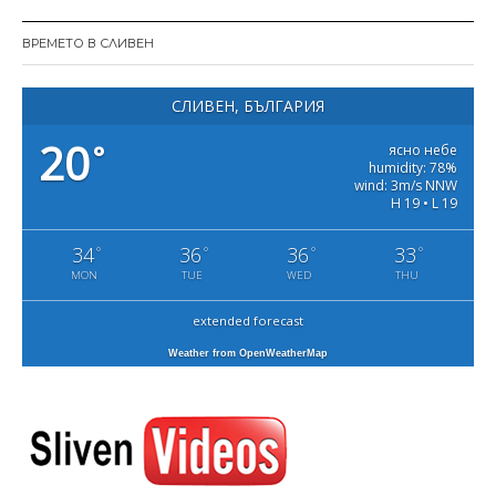
ВРЕМЕТО В СЛИВЕН
СЛИВЕН, БЪЛГАРИЯ
20
°
ясно небе
humidity: 78%
wind: 3m/s NNW
H 19 • L 19
34
36
36
33
°
°
°
°
MON
TUE
WED
THU
extended forecast
Weather from OpenWeatherMap