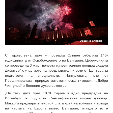
2
4
С тържествена заря – проверка Сливен отбеляза 146-
годишнината от Освобождението на България.
Церемонията
се проведе на 3 март вечерта на централния площад „Хаджи
Димитър“ с участието на представителни роти от Центъра за
подготовка на специалисти, Чинтуловата чета от
Профилираната природо-математическа гимназия „Добри
Чинтулов“ и Военния духов оркестър.
„На тази дата през 1878 година в едно предградие на
Истанбул се подписва Санстефанският мирен договор.
Макар и предварителен, той слага край на войната и връща
на картата на Европа името България, откъдето то е