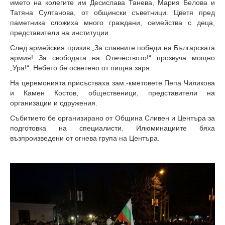
името на колегите им Десислава Танева, Мария Белова и
Татяна Султанова, от общински съветници. Цветя пред
паметника сложиха много граждани, семейства с деца,
представители на институции.
След армейския призив „За славните победи на Българската
армия! За свободата на Отечеството!“ прозвуча мощно
„Ура!“. Небето бе осветено от пищна заря.
На церемонията присъстваха зам.-кметовете Пепа Чиликова
и Камен Костов, общественици, представители на
организации и сдружения.
Събитието бе организирано от Община Сливен и Центъра за
подготовка на специалисти. Илюминациите бяха
възпроизведени от огнева група на Центъра.