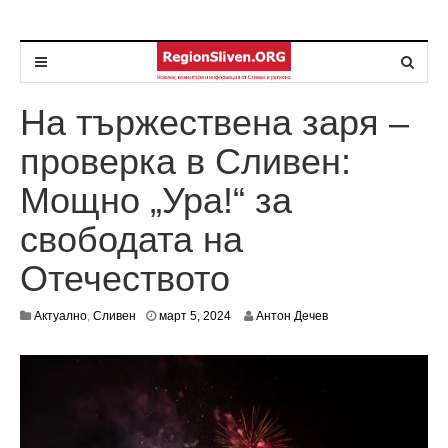
На тържествена заря –
проверка в Сливен:
Мощно „Ура!“ за
свободата на
Отечеството
м
Актуално
,
Сливен
март 5, 2024
Антон Дечев
а
р
т
5
,
2
0