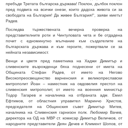
пребъде Третата българска държава! Поклон, дълбок поклон
пред подвига на всички онези, които дадоха живота си за
свободата на България! Да живее България!“, заяви кметът
Радев.
Последва тържествената вечерна проверка на
представителните роти и Чинтуловата чета и бе отдадена
почит с едноминутно мълчание към създателите на
българската държава и към героите, пожертвали се за
нейната независимост.
Венци и цветя пред паметника на Хаджи Димитър и
сливенските възрожденци бяха поднесени от кмета на
Общината Стефан Радев, от името на Негово
Високопреосвещенство варненския и великопреславски
митрополит Йоан – наместник на овдовелия престол на
сливенския митрополит, от името на военния министър
Тодор Тагарев и началника на отбраната адм. Емил
Ефтимов, от областния управител Маринчо Христов,
председателя на Общинския съвет Димитър Митев,
началника на Сливенския гарнизон полк. Любомир Вачев,
директора на ОД на МВР ст. комисар Димитър Величков, от
народните представители Деян Дечев и Климент Шопов, от