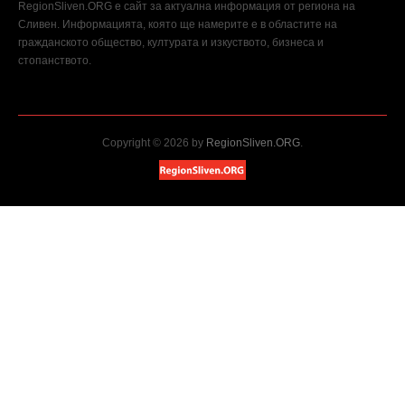
RegionSliven.ORG е сайт за актуална информация от региона на
Сливен. Информацията, която ще намерите е в областите на
гражданското общество, културата и изкуството, бизнеса и
стопанството.
Copyright © 2026 by
RegionSliven.ORG
.