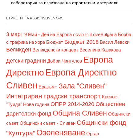
лаборатория за изпитване на строителни материали
ЕТИКЕТИ НА REGIONSLIVEN.ORG
3 март
9 Май - Ден на Европа
iLoveBulgaria
Борба
COVID 19
Бюджет 2018
с трафика на хора
Бюджет
Васил Левски
Великден
Великденски концерт
Веселина Казакова
Европа
Детски градини
Добри Чинтулов
Европа Директно
Директно
Сливен
Зала "Сливен"
Еразъм+
Интегриран градски транспорт
Крепост
ОПРР 2014-2020
Обществен
"Туида"
Нова година
Община Сливен
дарителски фонд
Общински
Общински фонд
съвет
Общински съвет - Сливен
Озеленяване
"Култура"
Орган