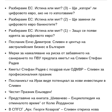
Разбираме ЕС. Истина или мит? (3) – Ще „изгори“ ли
цифровото евро, ако не го използваме?
Разбираме ЕС: Истина или мит? (2) – Ще замени ли
цифровото евро банкнотите?
Разбираме ЕС: Истина или мит? (1) – Защо се появи
идеята за цифровото евро?
Посланик Енчо Димитров: Сливен е център на
австралийския бизнес в България
Мерки за намаляване на риска от забавянето на
санирането по ПВУ предлага кметът на Сливен Стефан
Радев
Кметът Стефан Радев с поздрав към ОДМВР – Сливен за
професионалния празник
Посланикът на Ирак видя потенциал за нови инвестиции в
Сливен
Честит Празник Еньовден!
Представяне на книгата „Шивачево – Енциклопедия на
отминалото време“ от Колю Йордански
В СПГСГ „Арх. Георги Козаров“ – Сливен откриха нова