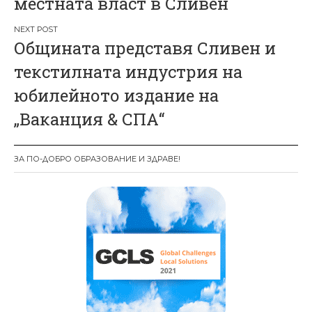
местната власт в Сливен
и
г
Общината представя Сливен и
а
текстилната индустрия на
ц
юбилейното издание на
и
„Ваканция & СПА“
я
ЗА ПО-ДОБРО ОБРАЗОВАНИЕ И ЗДРАВЕ!