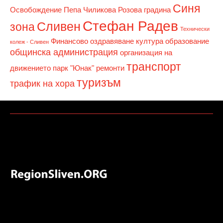
Синя
Освобождение
Пепа Чиликова
Розова градина
Стефан Радев
Сливен
зона
Технически
Финансово оздравяване
култура
образование
колеж - Сливен
общинска администрация
организация на
транспорт
движението
парк "Юнак"
ремонти
туризъм
трафик на хора