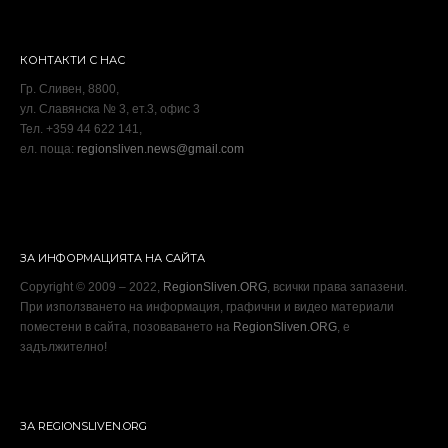
КОНТАКТИ С НАС
Гр. Сливен, 8800,
ул. Славянска № 3, ет.3, офис 3
Тел. +359 44 622 141,
ел. поща:
regionsliven.news@gmail.com
ЗА ИНФОРМАЦИЯТА НА САЙТА
Copyright © 2009 – 2022,
RegionSliven.ORG
, всички права запазени.
При използването на информация, графични и видео материали
поместени в сайта, позоваването на
RegionSliven.ORG
, е
задължително!
ЗА REGIONSLIVEN.ORG