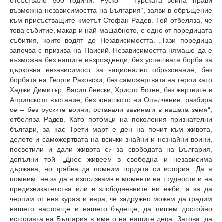
отсъствало 500 години. Руско – турската война прави
възможна независимостта на България“, заяви в обръщение
към присъстващите кметът Стефан Радев. Той отбеляза, че
това събитие, макар и най-мащабното, е едно от поредицата
събития, които водят до Независимостта. „Тази поредица
започва с призива на Паисий. Независимостта нямаше да е
възможна без нашите възрожденци, без успешната борба за
църковна независимост, за национално образование, без
борбата на Георги Раковски, без саможертвата на герои като
Хаджи Димитър, Васил Левски, Христо Ботев, без жертвите в
Априлското въстание, без юнашкото ни Опълчение, разбира
се – без руските воини, останали завинаги в нашата земя“,
отбеляза Радев. Като потомци на поколения признателни
българи, за нас Трети март е ден на почит към живота,
делото и саможертвата на всички знайни и незнайни воини,
посветили и дали живота си за свободата на България,
допълни той. „Днес живеем в свободна и независима
държава, но трябва да помним гордата си история. Да я
помним, не за да я използваме в моменти на трудности и на
предизвикателства или в злободневните ни ежби, а за да
черпим от нея кураж и вяра, че задружно можем да градим
нашето настояще и нашето бъдеще, да пишем достойно
историята на България в името на нашите деца. Затова: да