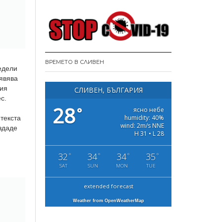
ВРЕМЕТО В СЛИВЕН
едели
оявява
кия
СЛИВЕН, БЪЛГАРИЯ
с.
28
°
ясно небе
humidity: 40%
текста
wind: 2m/s NNE
здаде
H 31 • L 28
32
34
34
35
°
°
°
°
SAT
SUN
MON
TUE
extended forecast
Weather from OpenWeatherMap