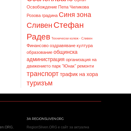
Освобождение
Пепа Чиликова
Синя зона
Розова градина
Стефан
Сливен
Радев
Технически колеж - Сливен
Финансово оздравяване
култура
общинска
образование
администрация
организация на
движението
парк "Юнак"
ремонти
транспорт
трафик на хора
туризъм
ЗА REGIONSLIVEN.ORG
ven.ORG
,
RegionSliven.ORG е сайт за актуална