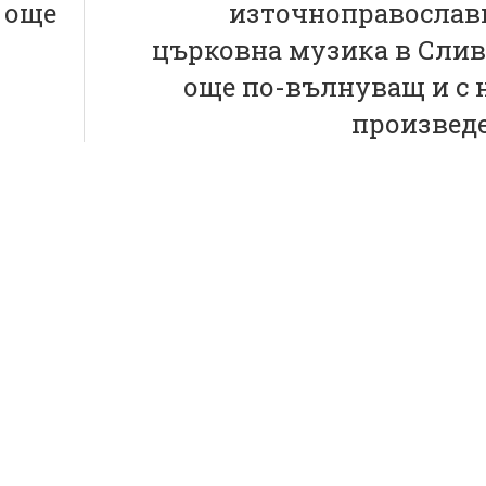
 още
източноправослав
църковна музика в Слив
още по-вълнуващ и с 
произвед