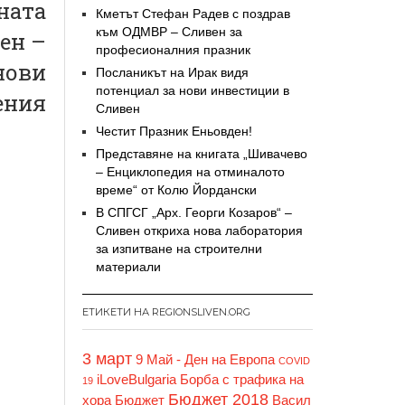
ната
Кметът Стефан Радев с поздрав
към ОДМВР – Сливен за
ен –
професионалния празник
нови
Посланикът на Ирак видя
потенциал за нови инвестиции в
ения
Сливен
Честит Празник Еньовден!
Представяне на книгата „Шивачево
– Енциклопедия на отминалото
време“ от Колю Йордански
В СПГСГ „Арх. Георги Козаров“ –
Сливен откриха нова лаборатория
за изпитване на строителни
материали
ЕТИКЕТИ НА REGIONSLIVEN.ORG
3 март
9 Май - Ден на Европа
COVID
iLoveBulgaria
Борба с трафика на
19
Бюджет 2018
хора
Бюджет
Васил