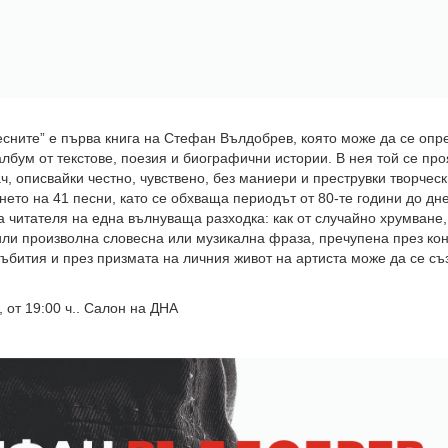
есните” е първа книга на Стефан Вълдобрев, която може да се опр
албум от текстове, поезия и биографични истории.
В нея той се пр
ч, описвайки честно, чувствено, без маниери и преструвки творчес
нето на 41 песни, като се обхваща периодът от 80-те години до дне
 читателя на една вълнуваща разходка: как от случайно хрумване,
или произволна словесна или музикална фраза, пречупена през кон
ъбития и през призмата на личния живот на артиста може да се съ
, от 19:00 ч.. Салон на ДНА