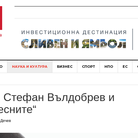
О
НАУКА И КУЛТУРА
БИЗНЕС
СПОРТ
НПО
ЕС
с Стефан Вълдобрев и
есните“
 Дечев