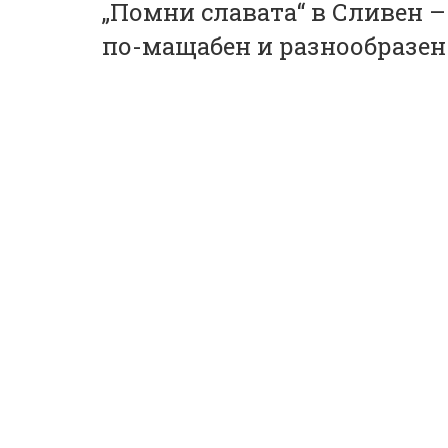
„Помни славата“ в Сливен –
в
по-мащабен и разнообразен
и
г
а
ц
и
я