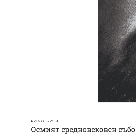
Н
Осмият средновековен събо
а