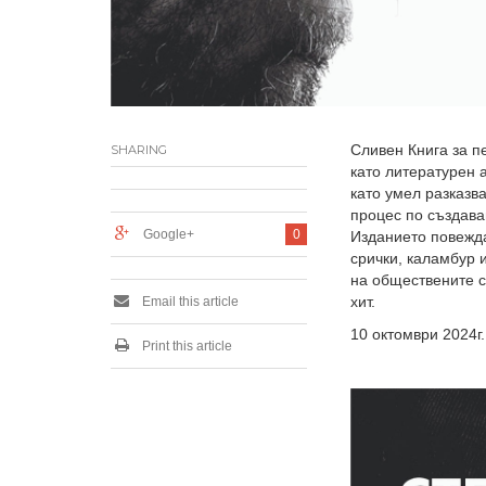
Сливен Книга за п
SHARING
като литературен 
като умел разказва
процес по създава
Google+
0
Изданието повежда
срички, каламбур 
на обществените с
хит.
Email this article
10 октомври 2024г.
Print this article