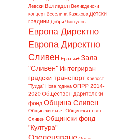
Великден
Левски
Великденски
Детски
концерт
Веселина Казакова
градини
Добри Чинтулов
Европа Директно
Европа Директно
Сливен
Зала
Еразъм+
"Сливен"
Интегриран
градски транспорт
Крепост
ОПРР 2014-
"Туида"
Нова година
2020
Обществен дарителски
Община Сливен
фонд
Общински съвет
Общински съвет -
Общински фонд
Сливен
"Култура"
Озеленяване
Орган