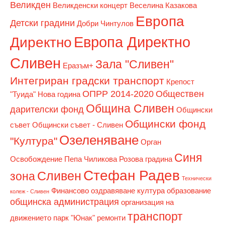
Великден
Великденски концерт
Веселина Казакова
Европа
Детски градини
Добри Чинтулов
Европа Директно
Директно
Сливен
Зала "Сливен"
Еразъм+
Интегриран градски транспорт
Крепост
ОПРР 2014-2020
Обществен
"Туида"
Нова година
Община Сливен
дарителски фонд
Общински
Общински фонд
съвет
Общински съвет - Сливен
Озеленяване
"Култура"
Орган
Синя
Освобождение
Пепа Чиликова
Розова градина
Стефан Радев
Сливен
зона
Технически
Финансово оздравяване
култура
образование
колеж - Сливен
общинска администрация
организация на
транспорт
движението
парк "Юнак"
ремонти