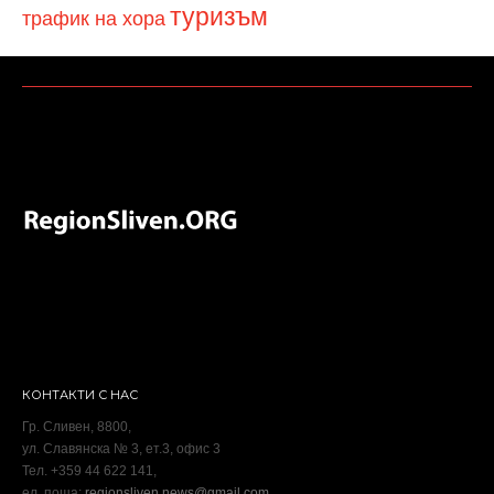
туризъм
трафик на хора
КОНТАКТИ С НАС
Гр. Сливен, 8800,
ул. Славянска № 3, ет.3, офис 3
Тел. +359 44 622 141,
ел. поща:
regionsliven.news@gmail.com