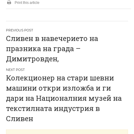
Print this article
Н
Сливен в навечерието на
а
празника на града –
в
Димитровден,
и
г
Колекционер на стари шевни
а
машини откри изложба и ги
ц
дари на Националния музей на
и
текстилната индустрия в
я
Сливен