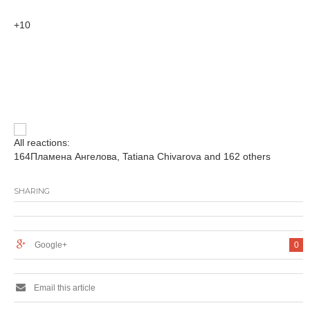
+10
All reactions:
164
Пламена Ангелова, Tatiana Chivarova and 162 others
SHARING
Google+
0
Email this article