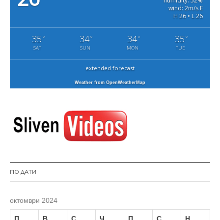
humidity: 52%
wind: 2m/s E
H 26 • L 26
35
34
34
35
°
°
°
°
SAT
SUN
MON
TUE
extended forecast
Weather from OpenWeatherMap
ПО ДАТИ
октомври 2024
П
В
С
Ч
П
С
Н