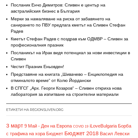
Посланик Енчо Димитров: Сливен е център на
австралийския бизнес в България
Мерки за намаляване на риска от забавянето на
санирането по ПВУ предлага кметът на Сливен Стефан
Радев
Кметът Стефан Радев с поздрав към ОДМВР – Сливен за
професионалния празник
Посланикът на Ирак видя потенциал за нови инвестиции в
Сливен
Честит Празник Еньовден!
Представяне на книгата „Шивачево – Енциклопедия на
отминалото време“ от Колю Йордански
В СПГСГ „Арх. Георги Козаров“ – Сливен откриха нова
лаборатория за изпитване на строителни материали
ЕТИКЕТИ НА REGIONSLIVEN.ORG
3 март
9 Май - Ден на Европа
iLoveBulgaria
Борба
COVID 19
Бюджет 2018
с трафика на хора
Бюджет
Васил Левски