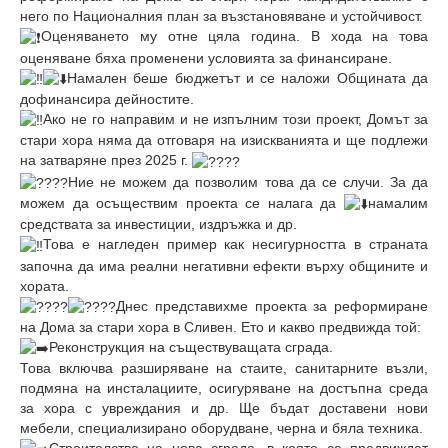
него по Националния план за възстановяване и устойчивост.
Оценяването му отне цяла година. В хода на това
оценяване бяха променени условията за финансиране.
Намален беше бюджетът и се наложи Общината да
дофинансира дейностите.
Ако не го направим и не изпълним този проект, Домът за
стари хора няма да отговаря на изискванията и ще подлежи
на затваряне през 2025 г.
Ние не можем да позволим това да се случи. За да
можем да осъществим проекта се налага да
намалим
средствата за инвестиции, издръжка и др.
Това е нагледен пример как несигурността в страната
започна да има реални негативни ефекти върху общините и
хората.
Днес представихме проекта за реформиране
на Дома за стари хора в Сливен. Ето и какво предвижда той:
Реконструкция на съществуващата сграда.
Това включва разширяване на стаите, санитарните възли,
подмяна на инсталациите, осигуряване на достъпна среда
за хора с увреждания и др. Ще бъдат доставени нови
мебели, специализирано оборудване, черна и бяла техника.