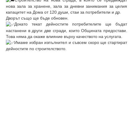
Строителство на нова сграда, в която се предвиждат
нова зала за хранене, зала за дневни занимания за целия
капацитет на Дома от 120 души, стаи за потребители и др.
Дворът също ще бъде обновен.
Докато текат дейностите потребителите ще бъдат
настанени в други две сгради, които Общината предостави.
Това няма да окаже влияние върху качеството на услугата.
Имаме избран изпълнител и съвсем скоро ще стартират
дейностите по строителството.