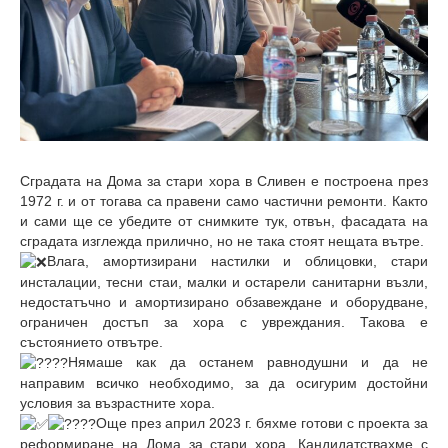
2
0
2
4
Сградата на Дома за стари хора в Сливен е построена през
1972 г. и от тогава са правени само частични ремонти. Както
и сами ще се убедите от снимките тук, отвън, фасадата на
сградата изглежда прилично, но не така стоят нещата вътре.
Влага, амортизирани настилки и облицовки, стари
инсталации, тесни стаи, малки и остарели санитарни възли,
недостатъчно и амортизирано обзавеждане и оборудване,
ограничен достъп за хора с увреждания. Такова е
състоянието отвътре.
Нямаше как да останем равнодушни и да не
направим всичко необходимо, за да осигурим достойни
условия за възрастните хора.
Още през април 2023 г. бяхме готови с проекта за
реформиране на Дома за стари хора. Кандидатствахме с