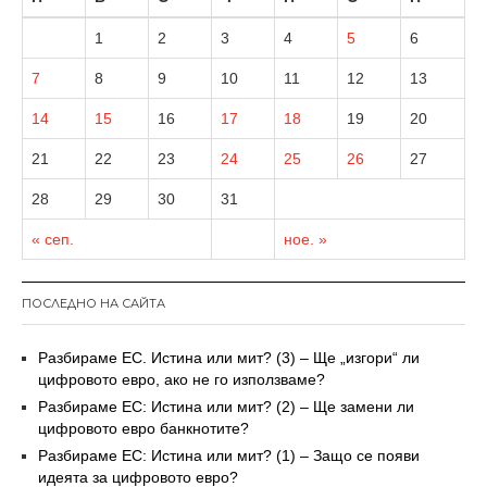
1
2
3
4
5
6
7
8
9
10
11
12
13
14
15
16
17
18
19
20
21
22
23
24
25
26
27
28
29
30
31
« сеп.
ное. »
ПОСЛЕДНО НА САЙТА
Разбираме ЕС. Истина или мит? (3) – Ще „изгори“ ли
цифровото евро, ако не го използваме?
Разбираме ЕС: Истина или мит? (2) – Ще замени ли
цифровото евро банкнотите?
Разбираме ЕС: Истина или мит? (1) – Защо се появи
идеята за цифровото евро?