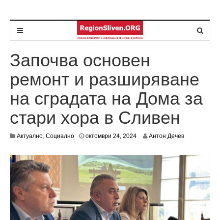
Започва основен
ремонт и разширяване
на сградата на Дома за
стари хора в Сливен
о
Актуално
,
Социално
октомври 24, 2024
Антон Дечев
к
т
о
м
в
р
и
2
4
,