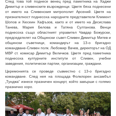
След това той поднесе венец пред паметника на Хаджи
Димитър и сливенските възрожденци. Цветя бяха поднесени
от името на Сливенския митрополит Арсений. Цветя на
признателност поднесоха народните представители Климент
Шопов и Хюсеин Хафъзов, както и от името на Десислава
Танева, Мария Белова и Татяна Султанова. Венци
поднесоха също областният управител Чавдар Божурски,
председателят на Общински съвет-Сливен Димитър Митев и
общински съветници, командирът на 13-о бригадно
командване-Сливен полк. Любомир Вачев, директорът на ОД
МВР ст. комисар Димитър Величков. Цветя пред паметника
поднесоха културните институти от Сливен, учебни
заведения, политически партии, организации, граждани.
Церемонията се проведе съвместно с 13-о бригадно
командване. След нея на площада Фолклорен ансамбъл
„Тунджа“ изнесе празничен концерт, който завърши с голямо
празнично хоро.