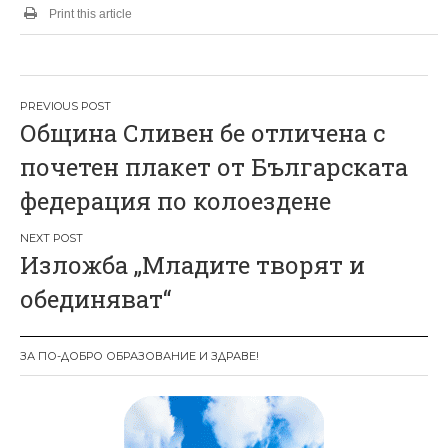
Print this article
Н
Община Сливен бе отличена с
а
почетен плакет от Българската
в
федерация по колоездене
и
г
Изложба „Младите творят и
а
обединяват“
ц
и
ЗА ПО-ДОБРО ОБРАЗОВАНИЕ И ЗДРАВЕ!
я