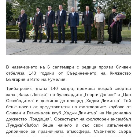
В навечерието на 6 септември с редица прояви Сливен
отбеляза 140 години от Съединението на Княжество
България и Източна Румелия.
Трибагреник, дълъг 140 метра, премина покрай спортна
зала „Васил Левски“, по булевардите „Георги Данчев“ и „Цар
Освободител“ и достигна до площад „Хаджи Димитър“. Той
беше носен от представители на фолклорните клубове от
Сливен и Регионален клуб „Хаджи Димитър“ на Национално
дружество „Традиция“. Оркестърът на фолклорен ансамбъл
„Тунджа“-Ямбол беше начело и със свои изпълнения
допринесе за празничната атмосфера. Събитието събра