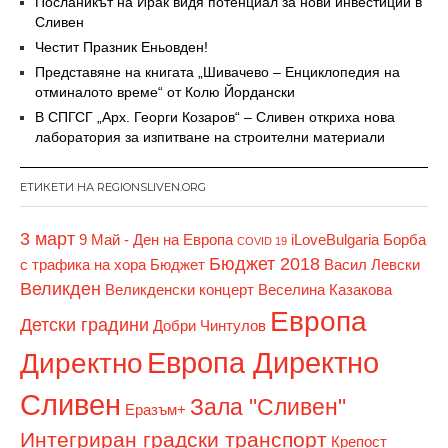
Посланикът на Ирак видя потенциал за нови инвестиции в
Сливен
Честит Празник Еньовден!
Представяне на книгата „Шивачево – Енциклопедия на
отминалото време“ от Колю Йордански
В СПГСГ „Арх. Георги Козаров“ – Сливен откриха нова
лаборатория за изпитване на строителни материали
ЕТИКЕТИ НА REGIONSLIVEN.ORG
3 март
9 Май - Ден на Европа
iLoveBulgaria
Борба
COVID 19
Бюджет 2018
с трафика на хора
Бюджет
Васил Левски
Великден
Великденски концерт
Веселина Казакова
Европа
Детски градини
Добри Чинтулов
Европа Директно
Директно
Сливен
Зала "Сливен"
Еразъм+
Интегриран градски транспорт
Крепост