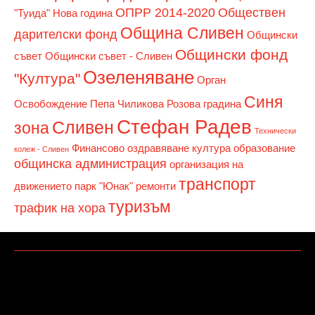
ОПРР 2014-2020
Обществен
"Туида"
Нова година
Община Сливен
дарителски фонд
Общински
Общински фонд
съвет
Общински съвет - Сливен
Озеленяване
"Култура"
Орган
Синя
Освобождение
Пепа Чиликова
Розова градина
Стефан Радев
Сливен
зона
Технически
Финансово оздравяване
култура
образование
колеж - Сливен
общинска администрация
организация на
транспорт
движението
парк "Юнак"
ремонти
туризъм
трафик на хора