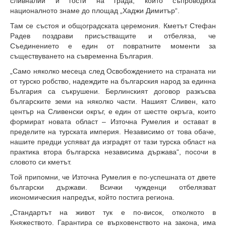
сливналии и гости на града, които съпроводиха
националното знаме до площад „Хаджи Димитър“.
Там се състоя и общоградската церемония. Кметът Стефан
Радев поздрави присъстващите и отбеляза, че
Съединението е един от повратните моменти за
съществуването на съвременна България.
„Само няколко месеца след Освобождението на страната ни
от турско робство, надеждите на българския народ за единна
България са съкрушени. Берлинският договор разкъсва
българските земи на няколко части. Нашият Сливен, като
център на Сливенски окръг, е един от шестте окръга, които
формират новата област – Източна Румелия и остават в
пределите на турската империя. Независимо от това обаче,
нашите предци успяват да изградят от тази турска област на
практика втора българска независима държава“, посочи в
словото си кметът.
Той припомни, че Източна Румелия е по-успешната от двете
български държави. Всички чужденци отбелязват
икономическия напредък, който постига региона.
„Стандартът на живот тук е по-висок, отколкото в
Княжеството. Гарантира се върховенството на закона, има