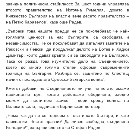
завидна политическа стабилност. За шест години управлява
второто правителство на Източна Румелия, докато в
Княжество България на власт е вече десето правителство –
на Петко Каравелов“, каза още Радев.
„Въпреки това нашите предци не се поколебават, че най-
голямата ценност за нас българите, са свободата и
независимостта. Не се поколебават да изпълнят заветите на
Раковски и Левски, да продължат делото на Ботев и Хаджи
Димитър, които дават кръвта си за свободата на България.
Така се ражда това изумително дело на Съединението,
което до много голяма степен оформя съвременните
граници на България. Разбира се, защитено по блестящ
начин с последвалата Сръбско-българска война“.
Кметът добави, че Съединението ни учи, че когато имаме
национална цел, когато действаме обединени, заедно
можем да постигнем всичко – дори срещу волята на
Великите сили, подписали Берлинския договор.
„Няма как да не се гордеем с това и като българи, и като
сливналии. Честит празник! Да живее свободна, съединена
България!“, завърши словото си Стефан Радев.