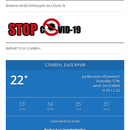
ВАЖНА ИНФОРМАЦИЯ ЗА COVID 19
ВРЕМЕТО В СЛИВЕН
СЛИВЕН, БЪЛГАРИЯ
22
°
разкъсана облачност
humidity: 57%
wind: 2m/s NNW
H 23 • L 22
33
34
35
35
°
°
°
°
SUN
MON
TUE
WED
extended forecast
Weather from OpenWeatherMap