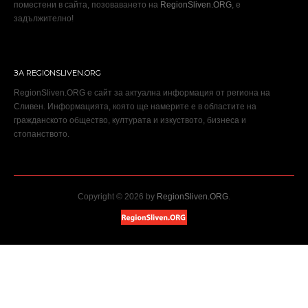
поместени в сайта, позоваването на
RegionSliven.ORG
, е
задължително!
ЗА REGIONSLIVEN.ORG
RegionSliven.ORG е сайт за актуална информация от региона на
Сливен. Информацията, която ще намерите е в областите на
гражданското общество, културата и изкуството, бизнеса и
стопанството.
Copyright © 2026 by
RegionSliven.ORG
.