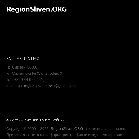
КОНТАКТИ С НАС
Гр. Сливен, 8800,
ул. Славянска № 3, ет.3, офис 3
Тел. +359 44 622 141,
ел. поща:
regionsliven.news@gmail.com
ЗА ИНФОРМАЦИЯТА НА САЙТА
Copyright © 2009 – 2022,
RegionSliven.ORG
, всички права запазени.
При използването на информация, графични и видео материали