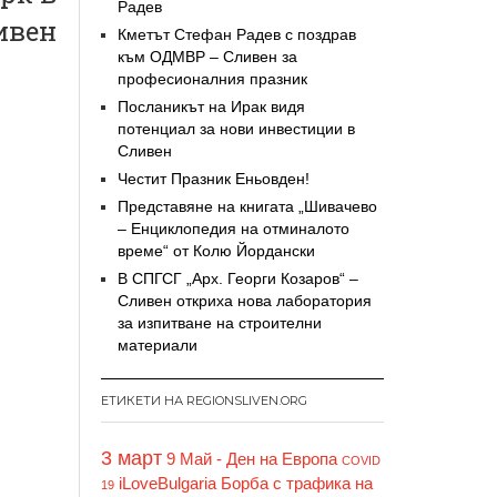
Радев
ивен
Кметът Стефан Радев с поздрав
към ОДМВР – Сливен за
професионалния празник
Посланикът на Ирак видя
потенциал за нови инвестиции в
Сливен
Честит Празник Еньовден!
Представяне на книгата „Шивачево
– Енциклопедия на отминалото
време“ от Колю Йордански
В СПГСГ „Арх. Георги Козаров“ –
Сливен откриха нова лаборатория
за изпитване на строителни
материали
ЕТИКЕТИ НА REGIONSLIVEN.ORG
3 март
9 Май - Ден на Европа
COVID
iLoveBulgaria
Борба с трафика на
19