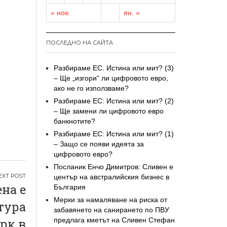
« ное.
ян. »
ПОСЛЕДНО НА САЙТА
Разбираме ЕС. Истина или мит? (3)
– Ще „изгори“ ли цифровото евро,
ако не го използваме?
Разбираме ЕС: Истина или мит? (2)
– Ще замени ли цифровото евро
банкнотите?
Разбираме ЕС: Истина или мит? (1)
– Защо се появи идеята за
цифровото евро?
Посланик Енчо Димитров: Сливен е
център на австралийския бизнес в
на е
България
Мерки за намаляване на риска от
тура
забавянето на санирането по ПВУ
предлага кметът на Сливен Стефан
рк в