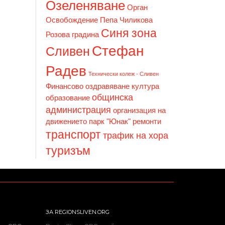
Озеленяване
Орган
Освобождение
Пепа Чиликова
Синя зона
Розова градина
Стефан
Сливен
Радев
Технически колеж - Сливен
Финансово оздравяване
култура
общинска
образование
администрация
организация на
движението
парк "Юнак"
ремонти
транспорт
трафик на хора
туризъм
ЗА REGIONSLIVEN.ORG