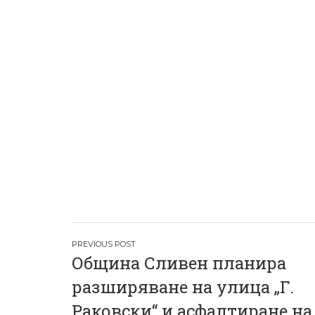
Н
Община Сливен планира
а
разширяване на улица „Г.
в
Раковски“ и асфалтиране на