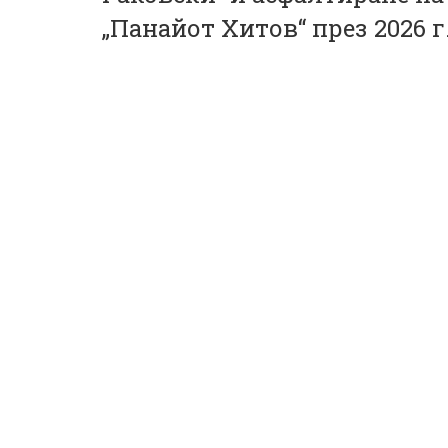
и
„Панайот Хитов“ през 2026 г
г
а
ц
и
я