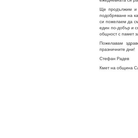
ежедневната си ра
Ще продължим и 
подобряване на ка
си пожелаем да см
един по-добър и с
общност с памет з
Пожелавам здрав
празничните дни!
Стефан Радев
Кмет на община С