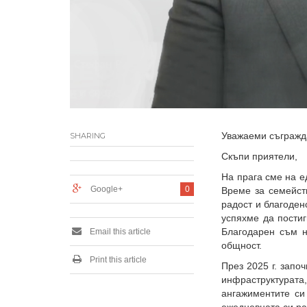
Уважаеми съгражд
SHARING
Скъпи приятели,
На прага сме на е
Google+
0
Време за семейст
радост и благоден
успяхме да постиг
Благодарен съм н
Email this article
общност.
Print this article
През 2025 г. запо
инфраструктурата
ангажиментите си