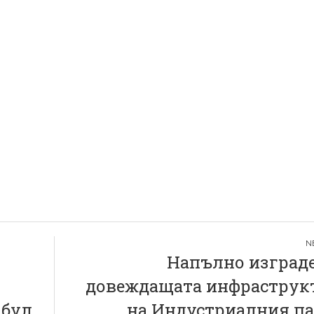
Напълно изграде
довеждащата инфраструк
 бул.
на Индустриалния па