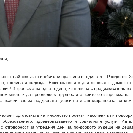
ани,
дин от най-светлите и обичани празници в годината – Рождество Х
во, топлина и надежда.
Нека коледните дни донесат в домовете 
ствие! В края сме на една година, изпълнена с предизвикателства
нем много и да преодолеем трудностите, които се изпречиха на 
а всички вас за подкрепата, усилията и ангажираността ви към
чнахме подготовката на множество проекти, насочени към подобр
, образованието, здравеопазването и социалните услуги. Изпъ
 с отговорност за утрешния ден, за по-доброто бъдеще на децат