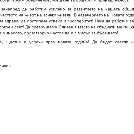
бота търсим обединение, усещане за общност и принадлежност.
занапред да работим усилено за развитието на нашата общи
чеството на живот на всички жители. В навечерието на Новата год
е здрави, да постигаме успехи и просперитет! Нека да работим з
покоен свят! Да превръщаме Сливен в място на сбъднати мечти, 
а миналото, ползотворно настояще и с мисъл за бъдещето!
е, щастие и успехи през новата година! Да бъдат светли 
ливен