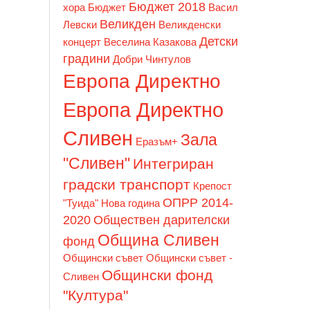
Бюджет 2018
хора
Бюджет
Васил
Великден
Левски
Великденски
Детски
концерт
Веселина Казакова
градини
Добри Чинтулов
Европа Директно
Европа Директно
Сливен
Зала
Еразъм+
"Сливен"
Интегриран
градски транспорт
Крепост
ОПРР 2014-
"Туида"
Нова година
2020
Обществен дарителски
Община Сливен
фонд
Общински съвет
Общински съвет -
Общински фонд
Сливен
"Култура"