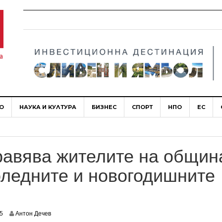
О
НАУКА И КУЛТУРА
БИЗНЕС
СПОРТ
НПО
ЕС
авява жителите на общин
оледните и новогодишните
5
Антон Дечев