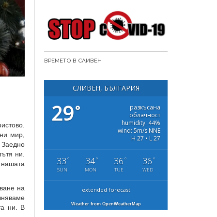
ВРЕМЕТО В СЛИВЕН
СЛИВЕН, БЪЛГАРИЯ
29
°
разкъсана
облачност
humidity: 44%
ристово.
wind: 5m/s NNE
ни мир,
H 27 • L 27
. Заедно
пътя ни.
33
34
36
36
°
°
°
°
 нашата
SUN
MON
TUE
WED
яване на
extended forecast
лняваме
Weather from OpenWeatherMap
а ни. В