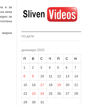
на и за
ина нека
аедно за
сплотена
и мирни
ПО ДАТИ
декември 2025
П
В
С
Ч
П
С
Н
1
2
3
4
5
6
7
8
9
10
11
12
13
14
15
16
17
18
19
20
21
22
23
24
25
26
27
28
29
30
31