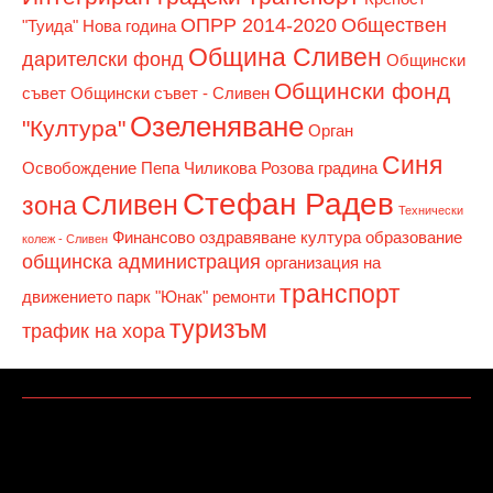
ОПРР 2014-2020
Обществен
"Туида"
Нова година
Община Сливен
дарителски фонд
Общински
Общински фонд
съвет
Общински съвет - Сливен
Озеленяване
"Култура"
Орган
Синя
Освобождение
Пепа Чиликова
Розова градина
Стефан Радев
Сливен
зона
Технически
Финансово оздравяване
култура
образование
колеж - Сливен
общинска администрация
организация на
транспорт
движението
парк "Юнак"
ремонти
туризъм
трафик на хора