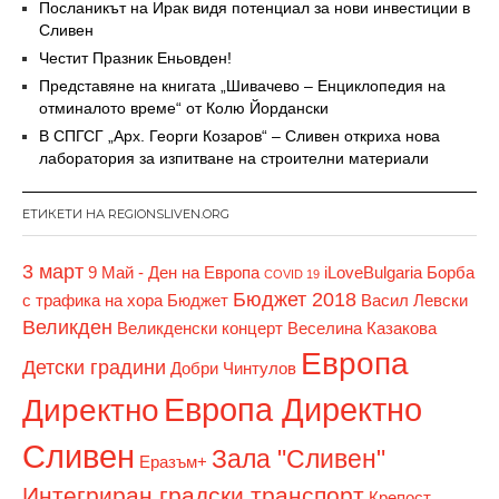
Посланикът на Ирак видя потенциал за нови инвестиции в
Сливен
Честит Празник Еньовден!
Представяне на книгата „Шивачево – Енциклопедия на
отминалото време“ от Колю Йордански
В СПГСГ „Арх. Георги Козаров“ – Сливен откриха нова
лаборатория за изпитване на строителни материали
ЕТИКЕТИ НА REGIONSLIVEN.ORG
3 март
9 Май - Ден на Европа
iLoveBulgaria
Борба
COVID 19
Бюджет 2018
с трафика на хора
Бюджет
Васил Левски
Великден
Великденски концерт
Веселина Казакова
Европа
Детски градини
Добри Чинтулов
Европа Директно
Директно
Сливен
Зала "Сливен"
Еразъм+
Интегриран градски транспорт
Крепост