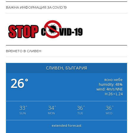
ВАЖНА ИНФОРМАЦИЯ ЗА COVID 19
ВРЕМЕТО В СЛИВЕН
СЛИВЕН, БЪЛГАРИЯ
26
°
ясно небе
humidity: 48%
wind: 4m/s NNE
H 26 • L 24
33
34
36
36
°
°
°
°
SUN
MON
TUE
WED
extended forecast