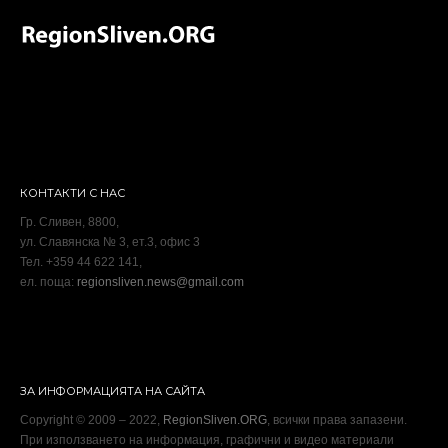
КОНТАКТИ С НАС
Гр. Сливен, 8800,
ул. Славянска № 3, ет.3, офис 3
Тел. +359 44 622 141,
ел. поща:
regionsliven.news@gmail.com
ЗА ИНФОРМАЦИЯТА НА САЙТА
Copyright © 2009 – 2022,
RegionSliven.ORG
, всички права запазени.
При използването на информация, графични и видео материали