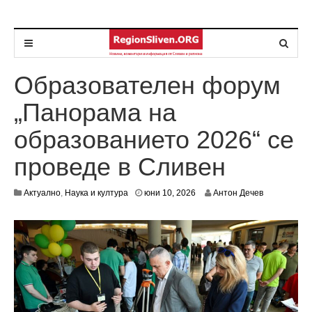
Образователен форум
„Панорама на
образованието 2026“ се
проведе в Сливен
ю
Актуално
,
Наука и култура
юни 10, 2026
Антон Дечев
н
и
1
0
,
2
0
2
6