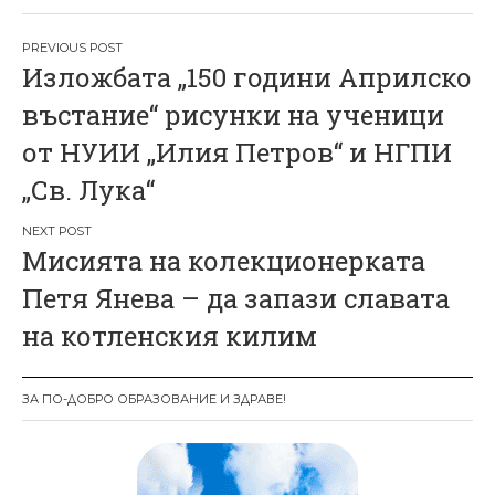
Н
Изложбата „150 години Априлско
а
въстание“ рисунки на ученици
в
от НУИИ „Илия Петров“ и НГПИ
и
„Св. Лука“
г
а
Мисията на колекционерката
ц
Петя Янева – да запази славата
и
на котленския килим
я
ЗА ПО-ДОБРО ОБРАЗОВАНИЕ И ЗДРАВЕ!