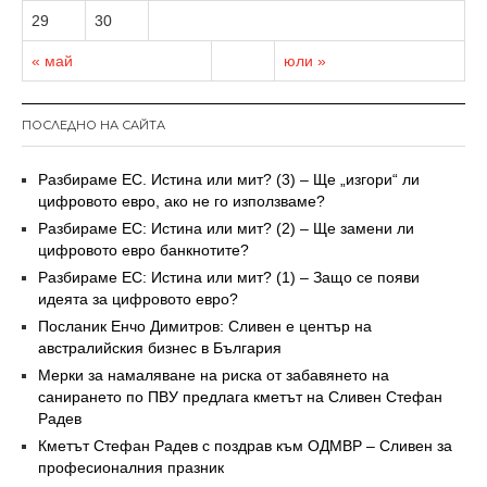
29
30
« май
юли »
ПОСЛЕДНО НА САЙТА
Разбираме ЕС. Истина или мит? (3) – Ще „изгори“ ли
цифровото евро, ако не го използваме?
Разбираме ЕС: Истина или мит? (2) – Ще замени ли
цифровото евро банкнотите?
Разбираме ЕС: Истина или мит? (1) – Защо се появи
идеята за цифровото евро?
Посланик Енчо Димитров: Сливен е център на
австралийския бизнес в България
Мерки за намаляване на риска от забавянето на
санирането по ПВУ предлага кметът на Сливен Стефан
Радев
Кметът Стефан Радев с поздрав към ОДМВР – Сливен за
професионалния празник