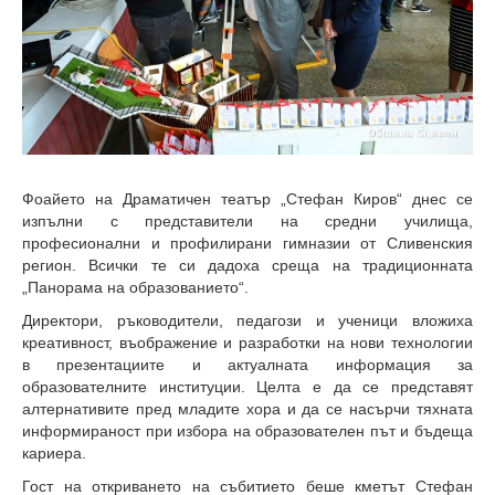
Фоайето на Драматичен театър „Стефан Киров“ днес се
изпълни с представители на средни училища,
професионални и профилирани гимназии от Сливенския
регион. Всички те си дадоха среща на традиционната
„Панорама на образованието“.
Директори, ръководители, педагози и ученици вложиха
креативност, въображение и разработки на нови технологии
в презентациите и актуалната информация за
образователните институции. Целта е да се представят
алтернативите пред младите хора и да се насърчи тяхната
информираност при избора на образователен път и бъдеща
кариера.
Гост на откриването на събитието беше кметът Стефан