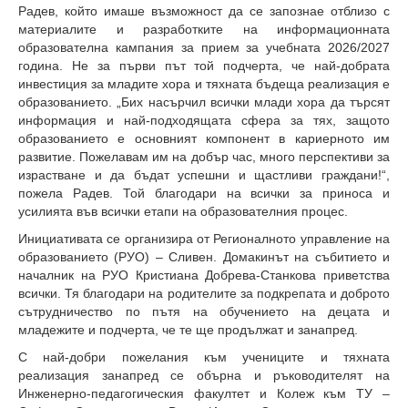
Радев, който имаше възможност да се запознае отблизо с
материалите и разработките на информационната
образователна кампания за прием за учебната 2026/2027
година. Не за първи път той подчерта, че най-добрата
инвестиция за младите хора и тяхната бъдеща реализация е
образованието. „Бих насърчил всички млади хора да търсят
информация и най-подходящата сфера за тях, защото
образованието е основният компонент в кариерното им
развитие. Пожелавам им на добър час, много перспективи за
израстване и да бъдат успешни и щастливи граждани!“,
пожела Радев. Той благодари на всички за приноса и
усилията във всички етапи на образователния процес.
Инициативата се организира от Регионалното управление на
образованието (РУО) – Сливен. Домакинът на събитието и
началник на РУО Кристиана Добрева-Станкова приветства
всички. Тя благодари на родителите за подкрепата и доброто
сътрудничество по пътя на обучението на децата и
младежите и подчерта, че те ще продължат и занапред.
С най-добри пожелания към учениците и тяхната
реализация занапред се обърна и ръководителят на
Инженерно-педагогическия факултет и Колеж към ТУ –