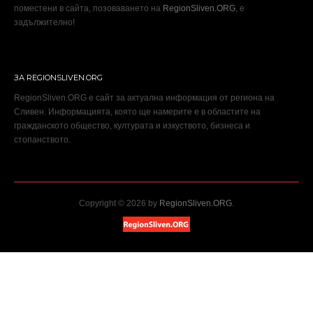
поместени в сайта, позоваването на
RegionSliven.ORG
, е
задължително!
ЗА REGIONSLIVEN.ORG
RegionSliven.ORG е сайт за актуална информация от региона на
Сливен. Информацията, която ще намерите е в областите на
гражданското общество, културата и изкуството, бизнеса и
стопанството.
Copyright © 2026 by
RegionSliven.ORG
.