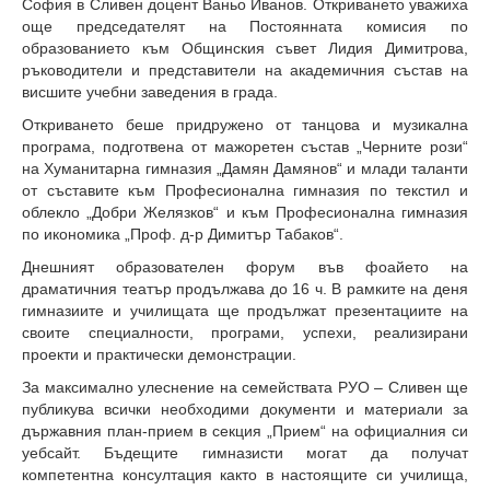
София в Сливен доцент Ваньо Иванов. Откриването уважиха
още председателят на Постоянната комисия по
образованието към Общинския съвет Лидия Димитрова,
ръководители и представители на академичния състав на
висшите учебни заведения в града.
Откриването беше придружено от танцова и музикална
програма, подготвена от мажоретен състав „Черните рози“
на Хуманитарна гимназия „Дамян Дамянов“ и млади таланти
от съставите към Професионална гимназия по текстил и
облекло „Добри Желязков“ и към Професионална гимназия
по икономика „Проф. д-р Димитър Табаков“.
Днешният образователен форум във фоайето на
драматичния театър продължава до 16 ч. В рамките на деня
гимназиите и училищата ще продължат презентациите на
своите специалности, програми, успехи, реализирани
проекти и практически демонстрации.
За максимално улеснение на семействата РУО – Сливен ще
публикува всички необходими документи и материали за
държавния план-прием в секция „Прием“ на официалния си
уебсайт. Бъдещите гимназисти могат да получат
компетентна консултация както в настоящите си училища,