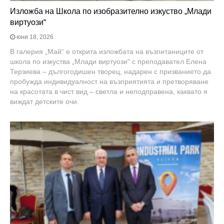
Изложба на Школа по изобразително изкуство „Млади
виртуози“
юни 18, 2026
В галерия „Май“ е открита изложбата на възпитаниците от
школа по изкуства „Млади виртуози“ с преподавател Елена
Терзиева – дългогодишен творец, надарен с призванието да
пробужда индивидуалност на възприятията и претворяване
на красотата в чист вид – светла и неподправена, каквато я
виждат детските очи.