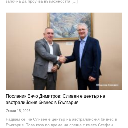
започна да проучва възможността […]
Посланик Енчо Димитров: Сливен е център на
австралийския бизнес в България
юли 15, 2026
Радвам се, че Сливен е център на австралийския бизнес в
България. Това каза по време на среща с кмета Стефан