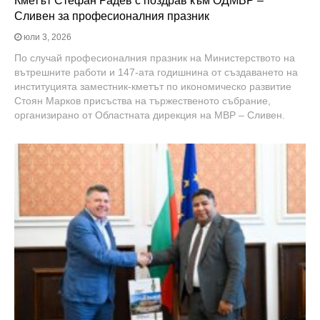
Кметът Стефан Радев с поздрав към ОДМВР –
Сливен за професионалния празник
юли 3, 2026
По случай професионалния празник на Министерството на
вътрешните работи и 147-ата годишнина от създаването на
институцията заместник-кметът по икономическо развитие
Стоян Марков присъства на тържественото събрание,
организирано от Областната дирекция на МВР – Сливен.