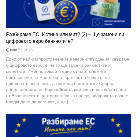
Разбираме ЕС: Истина или мит? (2) – Ще замени ли
цифровото евро банкнотите?
юли 22, 2026
Едно от най-разпространените неверни твърдения, свързани
с цифровото евро, е, че то ще замени банкнотите и
монетите. Именно това е и едно от най-големите
притеснения на много хора. Краткият отговор е: не,
цифровото евро няма да замени банкнотите. Според
предложението на Европейската комисия и разработвания
от Европейската централна банка проект, цифровото евро е
предвидено да допълва, а не […]