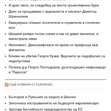
И днес жега, но следобед на места гръмотевични бури
Днес се прощаваме с журналиста и писател Димитър
Шумналиев
Евакуираха спешно посетители и служители в столичен
мол
Шишков разкри пътни схеми и как се дават милиони, а
магистрала няма
Икономист: Демографската ни криза се превръща във
фискална
Близки на убития Георги Кузев: Версиите за педофилия са
недопустими
Почина д-р Георги Поптодоров, дългогодишен неврохирург
в "Пирогов"
ОЩЕ НОВИНИ ОТ EUROPE.BG
България и Румъния са изцяло в Шенген
Започнаха изслушванията на бъдещите еврокомисари
Започва Белгийското председателство на ЕС