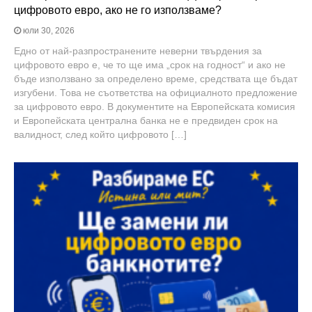
цифровото евро, ако не го използваме?
юли 30, 2026
Едно от най-разпространените неверни твърдения за
цифровото евро е, че то ще има „срок на годност“ и ако не
бъде използвано за определено време, средствата ще бъдат
изгубени. Това не съответства на официалното предложение
за цифровото евро. В документите на Европейската комисия
и Европейската централна банка не е предвиден срок на
валидност, след който цифровото […]