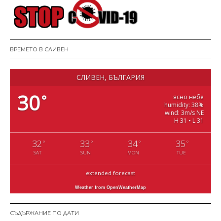
ВРЕМЕТО В СЛИВЕН
СЛИВЕН, БЪЛГАРИЯ
30
°
ясно небе
humidity: 38%
wind: 3m/s NE
H 31 • L 31
32
33
34
35
°
°
°
°
SAT
SUN
MON
TUE
extended forecast
Weather from OpenWeatherMap
СЪДЪРЖАНИЕ ПО ДАТИ