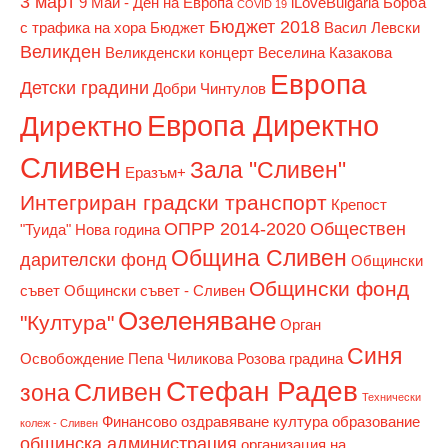
3 март
9 Май - Ден на Европа
iLoveBulgaria
Борба
COVID 19
Бюджет 2018
с трафика на хора
Бюджет
Васил Левски
Великден
Великденски концерт
Веселина Казакова
Европа
Детски градини
Добри Чинтулов
Европа Директно
Директно
Сливен
Зала "Сливен"
Еразъм+
Интегриран градски транспорт
Крепост
ОПРР 2014-2020
Обществен
"Туида"
Нова година
Община Сливен
дарителски фонд
Общински
Общински фонд
съвет
Общински съвет - Сливен
Озеленяване
"Култура"
Орган
Синя
Освобождение
Пепа Чиликова
Розова градина
Стефан Радев
Сливен
зона
Технически
Финансово оздравяване
култура
образование
колеж - Сливен
общинска администрация
организация на