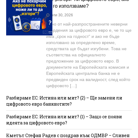
не го използваме?
юли 30, 2026
Едно от най-разпространените неверни
твърдения за цифровото евро е, че то ще
има „срок на годност“ и ако не бъде
използвано за определено време,
средствата ще бъдат изгубени. Това не
съответства на официалното
предложение за цифровото евро. В
документите на Европейската комисия и
Европейската централна банка не е
предвиден срок на валидност, след който
цифровото […]
Разбираме ЕС: Истина или мит? (2) – Ще замени ли
цифровото евро банкнотите?
Разбираме ЕС: Истина или мит? (1) – Защо се появи
идеята за цифровото евро?
Кметът Стефан Радев с поздрав към ОДМВР – Сливен