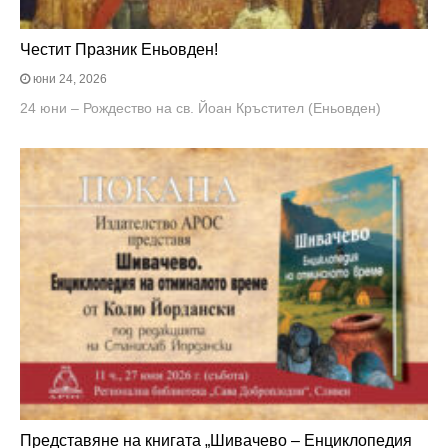
Честит Празник Еньовден!
юни 24, 2026
24 юни – Рождество на св. Йоан Кръстител (Еньовден)
Представяне на книгата „Шивачево – Енциклопедия