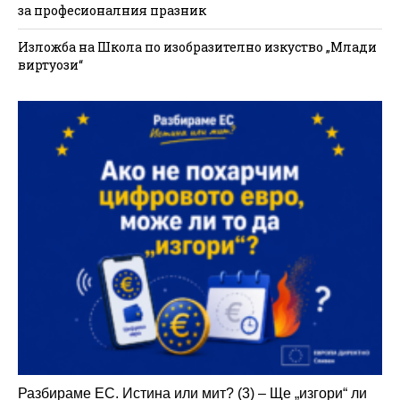
за професионалния празник
Изложба на Школа по изобразително изкуство „Млади
виртуози“
Разбираме ЕС. Истина или мит? (3) – Ще „изгори“ ли