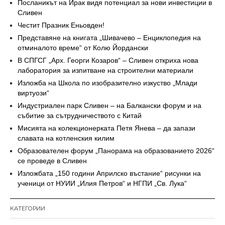
Посланикът на Ирак видя потенциал за нови инвестиции в
Сливен
Честит Празник Еньовден!
Представяне на книгата „Шивачево – Енциклопедия на
отминалото време“ от Колю Йордански
В СПГСГ „Арх. Георги Козаров“ – Сливен откриха нова
лаборатория за изпитване на строителни материали
Изложба на Школа по изобразително изкуство „Млади
виртуози“
Индустриален парк Сливен – на Балкански форум и на
събитие за сътрудничеството с Китай
Мисията на колекционерката Петя Янева – да запази
славата на котленския килим
Образователен форум „Панорама на образованието 2026“
се проведе в Сливен
Изложбата „150 години Априлско въстание“ рисунки на
ученици от НУИИ „Илия Петров“ и НГПИ „Св. Лука“
КАТЕГОРИИ