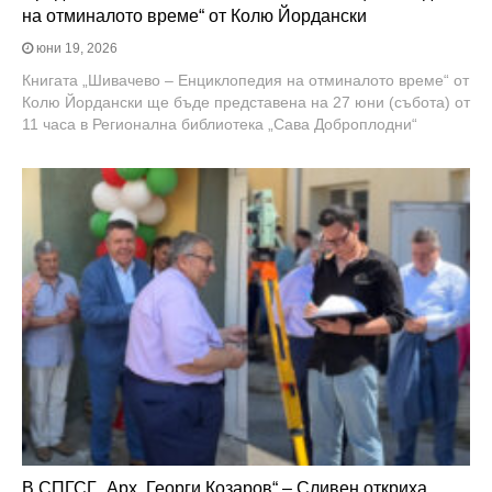
на отминалото време“ от Колю Йордански
юни 19, 2026
Книгата „Шивачево – Енциклопедия на отминалото време“ от
Колю Йордански ще бъде представена на 27 юни (събота) от
11 часа в Регионална библиотека „Сава Доброплодни“
В СПГСГ „Арх. Георги Козаров“ – Сливен откриха