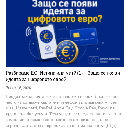
Разбираме ЕС: Истина или мит? (1) – Защо се появи
идеята за цифровото евро?
юли 16, 2026
Преди години почти всички плащахме в брой. Днес все по-
често използваме карта или телефон за плащания – чрез
Visa, Mastercard, PayPal, Apple Pay, Google Pay, Revolut и
други подобни услуги. Тези услуги се предоставят от частни
компании, голяма част от които са американски, а не
европейски. Затова Европейската централна банка (ЕЦБ)