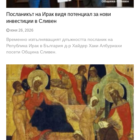
Посланикът на Ирак видя потенциал за нови
инвестиции в Сливен
юни 26, 2026
Временно изпълняващият длъжността посланик на
Република Ирак в България д-р Хайдер Хаки Албуриахи
посети Община Сливен.