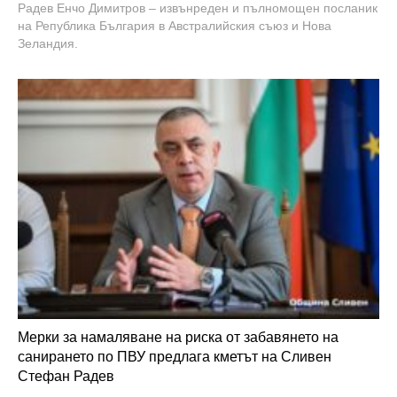
Радев Енчо Димитров – извънреден и пълномощен посланик
на Република България в Австралийския съюз и Нова
Зеландия.
Мерки за намаляване на риска от забавянето на
санирането по ПВУ предлага кметът на Сливен
Стефан Радев