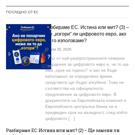
ПОСЛЕДНО ОТ ЕС
Разбираме ЕС. Истина или мит? (3) –
Ще „изгори“ ли цифровото евро, ако
не го използваме?
юли 30, 2026
Едно от най-разпространените неверни
твърдения за цифровото евро е, че то ще
има „срок на годност“ и ако не бъде
използвано за определено време,
средствата ще бъдат изгубени. Това не
съответства на официалното
предложение за цифровото евро. В
документите на Европейската комисия и
Европейската централна банка не е
предвиден срок на валидност, след който
цифровото […]
Разбираме ЕС: Истина или мит? (2) – Ще замени ли