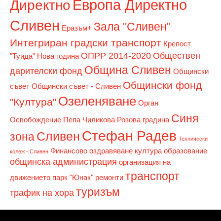
Европа Директно
Директно
Сливен
Зала "Сливен"
Еразъм+
Интегриран градски транспорт
Крепост
ОПРР 2014-2020
Обществен
"Туида"
Нова година
Община Сливен
дарителски фонд
Общински
Общински фонд
съвет
Общински съвет - Сливен
Озеленяване
"Култура"
Орган
Синя
Освобождение
Пепа Чиликова
Розова градина
Стефан Радев
Сливен
зона
Технически
Финансово оздравяване
култура
образование
колеж - Сливен
общинска администрация
организация на
транспорт
движението
парк "Юнак"
ремонти
туризъм
трафик на хора