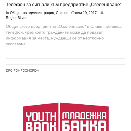
Телефон за сигнали към предприятие „Озеленяване“
с
Общинска администрация
,
Сливен
юли 19, 2017
е
RegionSliven
п
Общинското предприятие „Озеленяване“ в Сливен обявява
т
телефон, чрез който гражданите може да подават
е
м
информация за места, нуждаещи се от неотложно
в
окосяване.
Текст на текстов
банер
без
р
и
featured
image
. Някаква
1
проба тук.
1
,
DFG FDHFDGHGFDH
2
0
2
3