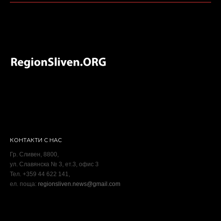
КОНТАКТИ С НАС
Гр. Сливен, 8800,
ул. Славянска № 3, ет.3, офис 3
Тел. +359 44 622 141,
ел. поща:
regionsliven.news@gmail.com