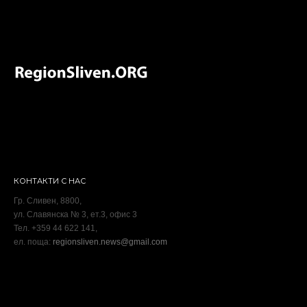
КОНТАКТИ С НАС
Гр. Сливен, 8800,
ул. Славянска № 3, ет.3, офис 3
Тел. +359 44 622 141,
ел. поща:
regionsliven.news@gmail.com