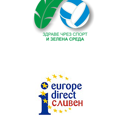
Текст на текстов
банер
без
featured
image
. Някаква
проба тук.