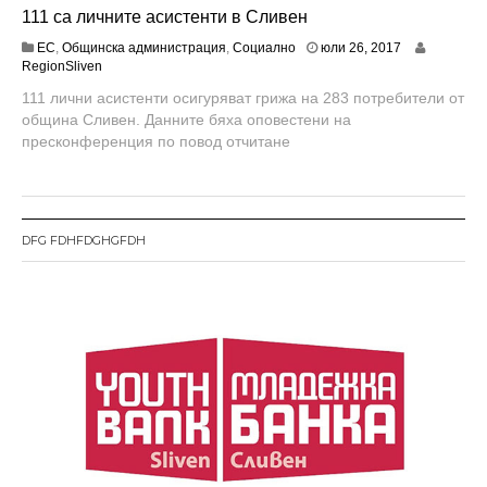
111 са личните асистенти в Сливен
ю
ЕС
,
Общинска администрация
,
Социално
юли 26, 2017
л
RegionSliven
и
111 лични асистенти осигуряват грижа на 283 потребители от
2
община Сливен. Данните бяха оповестени на
7
,
пресконференция по повод отчитане
2
0
1
7
DFG FDHFDGHGFDH