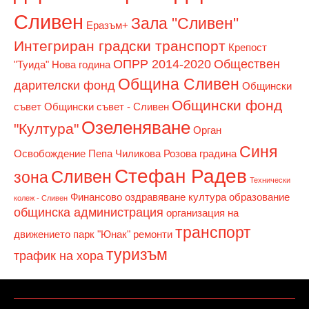
Сливен
Зала "Сливен"
Еразъм+
Интегриран градски транспорт
Крепост
ОПРР 2014-2020
Обществен
"Туида"
Нова година
Община Сливен
дарителски фонд
Общински
Общински фонд
съвет
Общински съвет - Сливен
Озеленяване
"Култура"
Орган
Синя
Освобождение
Пепа Чиликова
Розова градина
Стефан Радев
Сливен
зона
Технически
Финансово оздравяване
култура
образование
колеж - Сливен
общинска администрация
организация на
транспорт
движението
парк "Юнак"
ремонти
туризъм
трафик на хора