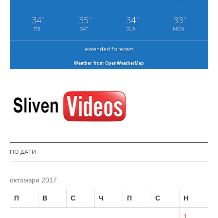
34
35
34
33
°
°
°
°
FRI
SAT
SUN
MON
extended forecast
Weather from OpenWeatherMap
ПО ДАТИ
октомври 2017
П
В
С
Ч
П
С
Н
1