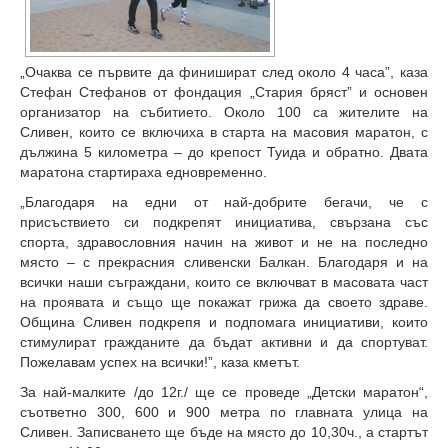
„Очаква се първите да финишират след около 4 часа”, каза
Стефан Стефанов от фондация „Стария бряст” и основен
организатор на събитието. Около 100 са жителите на
Сливен, които се включиха в старта на масовия маратон, с
дължина 5 километра – до крепост Туида и обратно. Двата
маратона стартираха едновременно.
„Благодаря на едни от най-добрите бегачи, че с
присъствието си подкрепят инициатива, свързана със
спорта, здравословния начин на живот и не на последно
място – с прекрасния сливенски Балкан. Благодаря и на
всички наши съграждани, които се включват в масовата част
на проявата и също ще покажат грижа да своето здраве.
Община Сливен подкрепя и подпомага инициативи, които
стимулират гражданите да бъдат активни и да спортуват.
Пожелавам успех на всички!”, каза кметът.
За най-малките /до 12г./ ще се проведе „Детски маратон“,
съответно 300, 600 и 900 метра по главната улица на
Сливен. Записването ще бъде на място до 10,30ч., а стартът