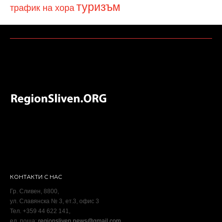
туризъм
трафик на хора
КОНТАКТИ С НАС
Гр. Сливен, 8800,
ул. Славянска № 3, ет.3, офис 3
Тел. +359 44 622 141,
ел. поща:
regionsliven.news@gmail.com