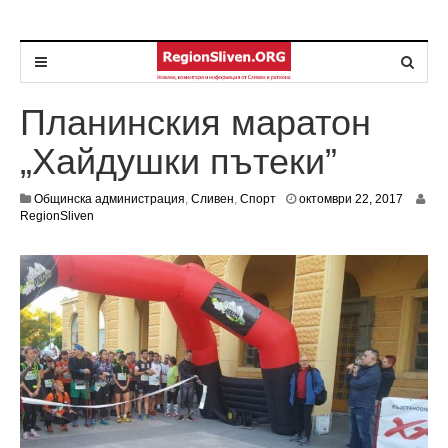
Планинския маратон
„Хайдушки пътеки”
о
Общинска администрация
,
Сливен
,
Спорт
октомври 22, 2017
к
RegionSliven
т
о
м
в
р
и
2
3
,
2
0
1
7