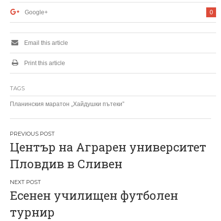
Google+
0
Email this article
Print this article
TAGS
Планинския маратон „Хайдушки пътеки”
Н
Център на Аграрен университет
а
Пловдив в Сливен
в
и
Есенен училищен футболен
г
турнир
а