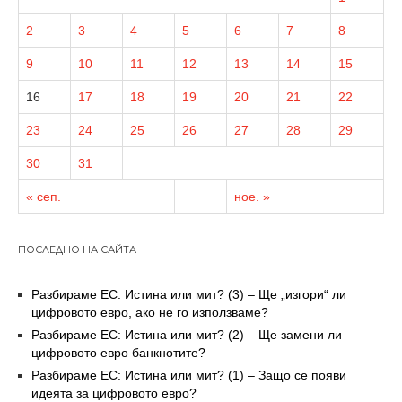
2
3
4
5
6
7
8
9
10
11
12
13
14
15
16
17
18
19
20
21
22
23
24
25
26
27
28
29
30
31
« сеп.
ное. »
ПОСЛЕДНО НА САЙТА
Разбираме ЕС. Истина или мит? (3) – Ще „изгори“ ли
цифровото евро, ако не го използваме?
Разбираме ЕС: Истина или мит? (2) – Ще замени ли
цифровото евро банкнотите?
Разбираме ЕС: Истина или мит? (1) – Защо се появи
идеята за цифровото евро?