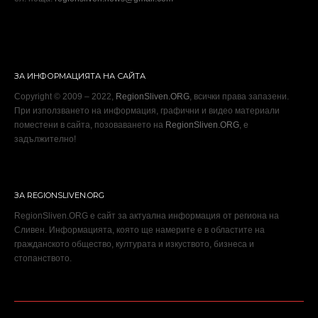
ЗА ИНФОРМАЦИЯТА НА САЙТА
Copyright © 2009 – 2022,
RegionSliven.ORG
, всички права запазени.
При използването на информация, графични и видео материали
поместени в сайта, позоваването на
RegionSliven.ORG
, е
задължително!
ЗА REGIONSLIVEN.ORG
RegionSliven.ORG е сайт за актуална информация от региона на
Сливен. Информацията, която ще намерите е в областите на
гражданското общество, културата и изкуството, бизнеса и
стопанството.