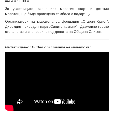
ще е в 11.00 ч.
За участниците, завършили масовия старт и детския
маратон, ще бъде проведена томбола с подаръци.
Организатори на маратона са фондация „Стария бряст”,
Дирекция природен парк „Сините камъни“, Държавно горско
стопанство и спонсори, с подкрепата на Община Сливен.
Редактирано: Видео от старта на маратона: