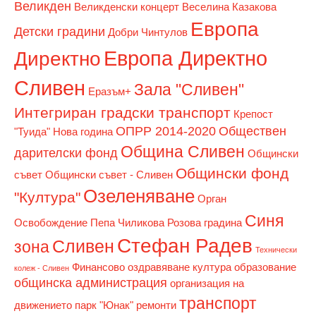
Великден
Великденски концерт
Веселина Казакова
Европа
Детски градини
Добри Чинтулов
Европа Директно
Директно
Сливен
Зала "Сливен"
Еразъм+
Интегриран градски транспорт
Крепост
ОПРР 2014-2020
Обществен
"Туида"
Нова година
Община Сливен
дарителски фонд
Общински
Общински фонд
съвет
Общински съвет - Сливен
Озеленяване
"Култура"
Орган
Синя
Освобождение
Пепа Чиликова
Розова градина
Стефан Радев
Сливен
зона
Технически
Финансово оздравяване
култура
образование
колеж - Сливен
общинска администрация
организация на
транспорт
движението
парк "Юнак"
ремонти