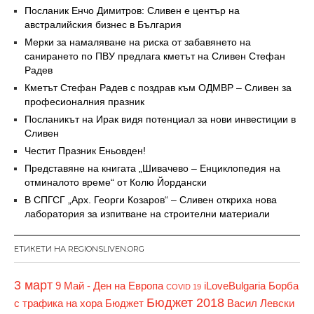
Посланик Енчо Димитров: Сливен е център на
австралийския бизнес в България
Мерки за намаляване на риска от забавянето на
санирането по ПВУ предлага кметът на Сливен Стефан
Радев
Кметът Стефан Радев с поздрав към ОДМВР – Сливен за
професионалния празник
Посланикът на Ирак видя потенциал за нови инвестиции в
Сливен
Честит Празник Еньовден!
Представяне на книгата „Шивачево – Енциклопедия на
отминалото време“ от Колю Йордански
В СПГСГ „Арх. Георги Козаров“ – Сливен откриха нова
лаборатория за изпитване на строителни материали
ЕТИКЕТИ НА REGIONSLIVEN.ORG
3 март
9 Май - Ден на Европа
iLoveBulgaria
Борба
COVID 19
Бюджет 2018
с трафика на хора
Бюджет
Васил Левски