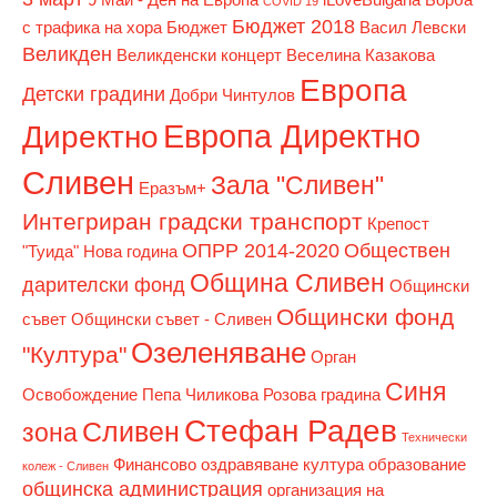
COVID 19
Бюджет 2018
с трафика на хора
Бюджет
Васил Левски
Великден
Великденски концерт
Веселина Казакова
Европа
Детски градини
Добри Чинтулов
Европа Директно
Директно
Сливен
Зала "Сливен"
Еразъм+
Интегриран градски транспорт
Крепост
ОПРР 2014-2020
Обществен
"Туида"
Нова година
Община Сливен
дарителски фонд
Общински
Общински фонд
съвет
Общински съвет - Сливен
Озеленяване
"Култура"
Орган
Синя
Освобождение
Пепа Чиликова
Розова градина
Стефан Радев
Сливен
зона
Технически
Финансово оздравяване
култура
образование
колеж - Сливен
общинска администрация
организация на