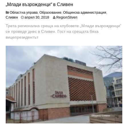
„Млади възрожденци“ в Сливен
Областна управа
,
Образование
,
Общинска администрация
,
м
Сливен
април 30, 2018
RegionSliven
а
Трета регионална среща на клубовете „Млади възрожденци“
й
се проведе днес в Сливен. Гост на срещата бяха
9
,
вицепрезидентът
2
0
1
8