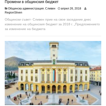
Промени в общинския бюджет
м
Общинска администрация
,
Сливен
април 26, 2018
а
RegionSliven
й
Общински съвет- Сливен прие на свое заседание днес
9
изменение на общинския бюджет за 2018 г. „Предложението
,
2
за изменение на бюджета
0
1
8