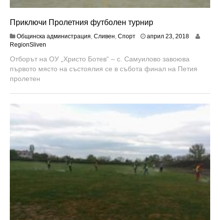
Приключи Пролетния футболен турнир
м
Общинска администрация
,
Сливен
,
Спорт
април 23, 2018
а
RegionSliven
й
Отборът на ОУ „Христо Ботев“ – с. Самуилово завоюва
9
първото място на състоялия се в събота финал на Петия
,
2
пролетен
0
1
8