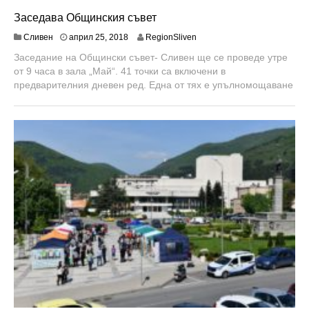
Заседава Общинския съвет
м
Сливен
април 25, 2018
RegionSliven
а
Заседание на Общински съвет- Сливен ще се проведе утре
й
от 9 часа в зала „Май“. 41 точки са включени в
9
,
предварителния дневен ред. Една от тях е упълномощаване
2
0
1
8