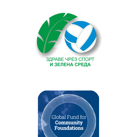
Текст на текстов
банер
без
featured
image
. Някаква
проба тук.