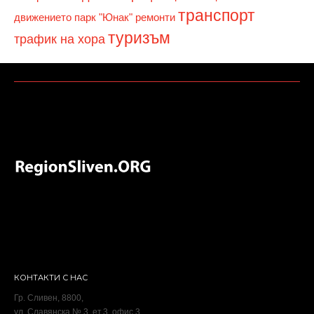
транспорт
движението
парк "Юнак"
ремонти
туризъм
трафик на хора
КОНТАКТИ С НАС
Гр. Сливен, 8800,
ул. Славянска № 3, ет.3, офис 3