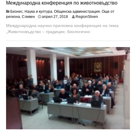
Международна конференция по животновъдство
Бизнес
,
Наука и култура
,
Общинска администрация
,
Още от
м
региона
,
Сливен
април 27, 2018
RegionSliven
а
Международна научно-приложна конференция на тема:
й
„Животновъдство – традиции, биологично
9
,
2
0
1
8