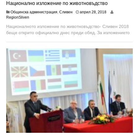
Национално изложение по животновъдство
м
Общинска администрация
,
Сливен
април 28, 2018
а
RegionSliven
й
Националното изложение по животновъдство- Сливен 2018
9
беще открито официално днес преди обяд. За изложението
,
2
0
1
8