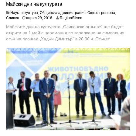
Майски дни на културата
Наука и култура
,
Общинска администрация
,
Още от региона
,
м
Сливен
април 29, 2018
RegionSliven
а
Майските дни на културата „Сливенски огньове“ ще бъдат
й
открити на 1 май с церемония по запалване на символния
9
,
огън на площад „Хаджи Димитър“ в 20.30 ч. Огънят
2
0
1
8