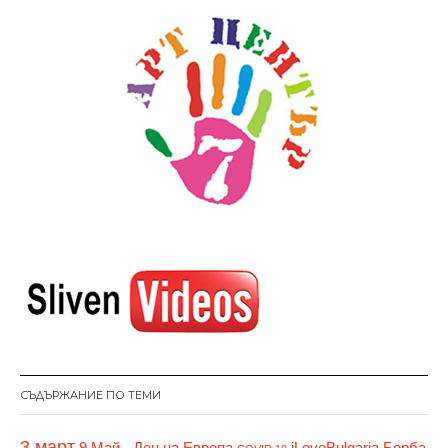
СЪДЪРЖАНИЕ ПО ТЕМИ
3 март
9 Май - Ден на Европа
iLoveBulgaria
Борба