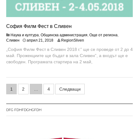
София Филм Фест в Сливен
Наука и култура
,
Общинска администрация
,
Още от региона
,
м
Сливен
април 21, 2018
RegionSliven
а
„София Филм Фест в Сливен 2018 г.“ ще се проведе от 2 до 4
й
май. Прожекциите ще бъдат в зала Сливен“, а входът ще e
9
,
свободен. Програмата стартира на 2 май,
2
0
1
8
Н
1
2
…
4
Следващи
а
в
DFG FDHFDGHGFDH
и
г