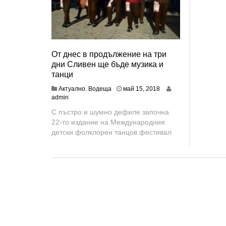
От днес в продължение на три
дни Сливен ще бъде музика и
танци
ю
Актуално
,
Водеща
май 15, 2018
н
admin
и
С пъстро и шумно дефиле започна
2
22-то издание на Международния
5
,
детски фолклорен танцов фестивал
2
0
1
8