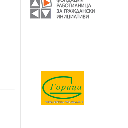
банер
без
featured
image
.
Някаква
проба тук.