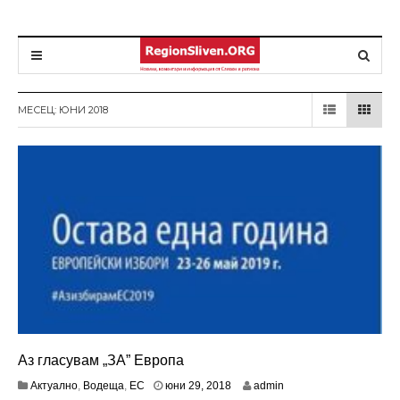
МЕСЕЦ: ЮНИ 2018
Аз гласувам „ЗА” Европа
ю
Актуално
,
Водеща
,
ЕС
юни 29, 2018
admin