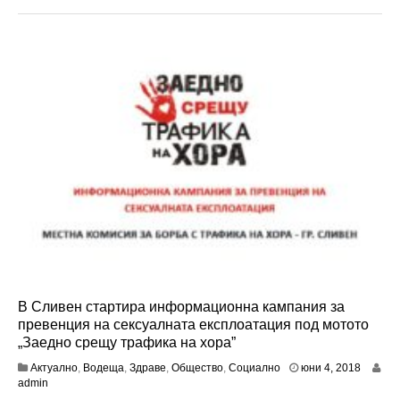
2
0
1
8
В Сливен стартира информационна кампания за
превенция на сексуалната експлоатация под мотото
„Заедно срещу трафика на хора”
ю
Актуално
,
Водеща
,
Здраве
,
Общество
,
Социално
юни 4, 2018
л
admin
и