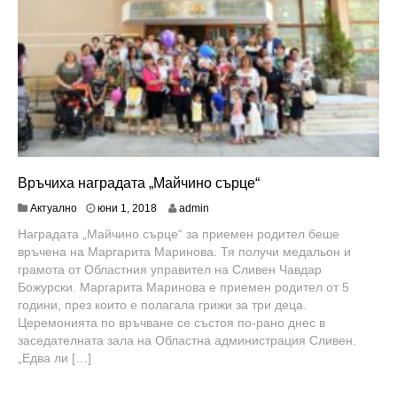
Връчиха наградата „Майчино сърце“
ю
Актуално
юни 1, 2018
admin
л
Наградата „Майчино сърце“ за приемен родител беше
и
връчена на Маргарита Маринова. Тя получи медальон и
8
,
грамота от Областния управител на Сливен Чавдар
2
Божурски. Маргарита Маринова е приемен родител от 5
0
години, през които е полагала грижи за три деца.
1
Церемонията по връчване се състоя по-рано днес в
8
заседателната зала на Областна администрация Сливен.
„Едва ли […]