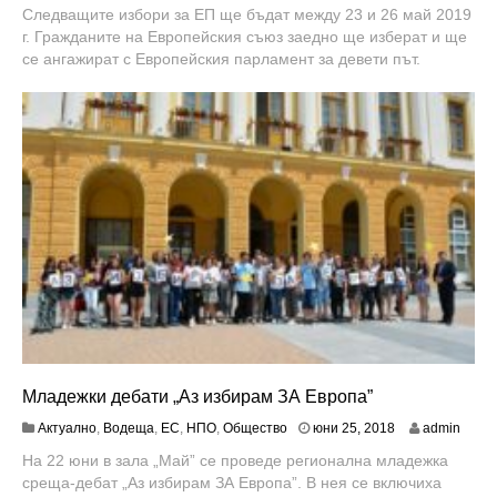
н
Следващите избори за ЕП ще бъдат между 23 и 26 май 2019
и
г. Гражданите на Европейския съюз заедно ще изберат и ще
3
0
се ангажират с Европейския парламент за девети път.
,
2
0
1
8
Младежки дебати „Аз избирам ЗА Европа”
Актуално
,
Водеща
,
ЕС
,
НПО
,
Общество
юни 25, 2018
admin
На 22 юни в зала „Май” се проведе регионална младежка
среща-дебат „Аз избирам ЗА Европа”. В нея се включиха