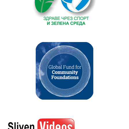
Текст на текстов
банер
без
featured
image
. Някаква
проба тук.