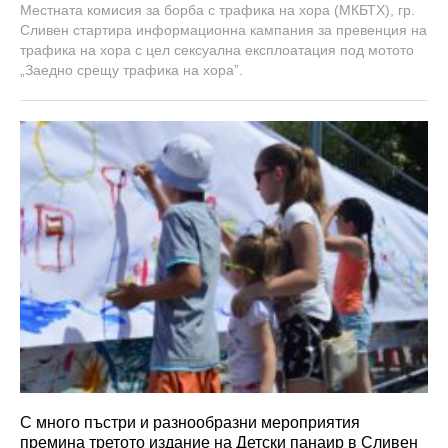
Местната комисия за борба с трафика на хора (МКБТХ), гр.
8
Сливен стартира информационна кампания за превенция на
,
2
трафика на хора с цел сексуална експлоатация под мотото
0
„Заедно срещу трафика на хора”.
1
8
С много пъстри и разнообразни мероприятия
премина третото издание на Детски панаир в Сливен