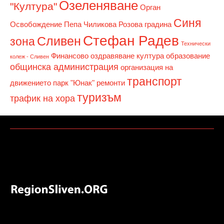
Озеленяване
"Култура"
Орган
Синя
Освобождение
Пепа Чиликова
Розова градина
Стефан Радев
Сливен
зона
Технически
Финансово оздравяване
култура
образование
колеж - Сливен
общинска администрация
организация на
транспорт
движението
парк "Юнак"
ремонти
туризъм
трафик на хора