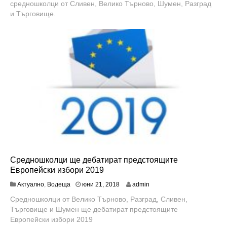
средношколци от Сливен, Велико Търново, Шумен, Разград
и Търговище.
Средношколци ще дебатират предстоящите
Европейски избори 2019
ю
Актуално
,
Водеща
юни 21, 2018
admin
н
Средношколци от Велико Търново, Разград, Сливен,
и
Търговище и Шумен ще дебатират предстоящите
2
1
Европейски избори 2019
,