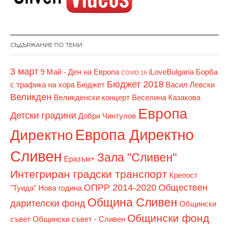
СЪДЪРЖАНИЕ ПО ТЕМИ
3 март
9 Май - Ден на Европа
iLoveBulgaria
Борба
COVID 19
Бюджет 2018
с трафика на хора
Бюджет
Васил Левски
Великден
Великденски концерт
Веселина Казакова
Европа
Детски градини
Добри Чинтулов
Европа Директно
Директно
Сливен
Зала "Сливен"
Еразъм+
Интегриран градски транспорт
Крепост
ОПРР 2014-2020
Обществен
"Туида"
Нова година
Община Сливен
дарителски фонд
Общински
Общински фонд
съвет
Общински съвет - Сливен