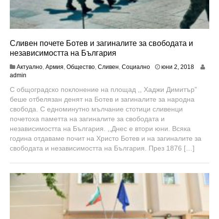
Сливен почете Ботев и загиналите за свободата и
независимостта на България
ю
Актуално
,
Армия
,
Общество
,
Сливен
,
Социално
юни 2, 2018
л
admin
и
С общоградско поклонение на площад ,, Хаджи Димитър”
8
беше отбелязан денят на Ботев и загиналите за народна
,
2
свобода. С едноминутно мълчание стотици сливенци
0
почетоха паметта на загиналите за свободата и
1
независимостта на България. ,,Днес е втори юни. Всяка
8
година отдаваме почит на Христо Ботев и на загиналите за
свободата и независимостта на България. През 1876 […]