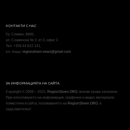
КОНТАКТИ С НАС
Гр. Сливен, 8800,
ул. Славянска № 3, ет.3, офис 3
Тел. +359 44 622 141,
ел. поща:
regionsliven.news@gmail.com
ЗА ИНФОРМАЦИЯТА НА САЙТА
Copyright © 2009 – 2022,
RegionSliven.ORG
, всички права запазени.
При използването на информация, графични и видео материали
поместени в сайта, позоваването на
RegionSliven.ORG
, е
задължително!