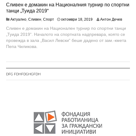
Сливен е домакин на Националния турнир по спортни
танци „Туида 2019“
о
Актуално
,
Сливен
,
Спорт
октомври 18, 2019
Антон Дечев
к
Сливен е домакин на Национален турнир по спортни танци
т
„Туида 2019“. Началото на спортната надпревара, която се
о
м
провежда в зала „Васил Левски“ беше дадено от зам.-кмета
в
Пепа Чиликова.
р
и
2
4
,
DFG FDHFDGHGFDH
2
0
1
9