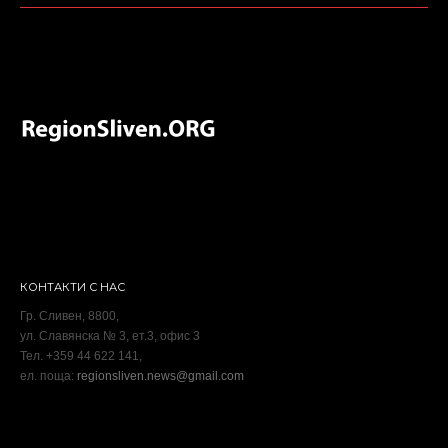
КОНТАКТИ С НАС
Гр. Сливен, 8800,
ул. Славянска № 3, ет.3, офис 3
Тел. +359 44 622 141,
ел. поща:
regionsliven.news@gmail.com