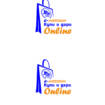
Текст на текстов
банер
без
featured
image
. Някаква
проба тук.