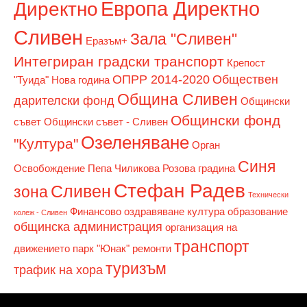
Европа Директно
Директно
Сливен
Зала "Сливен"
Еразъм+
Интегриран градски транспорт
Крепост
ОПРР 2014-2020
Обществен
"Туида"
Нова година
Община Сливен
дарителски фонд
Общински
Общински фонд
съвет
Общински съвет - Сливен
Озеленяване
"Култура"
Орган
Синя
Освобождение
Пепа Чиликова
Розова градина
Стефан Радев
Сливен
зона
Технически
Финансово оздравяване
култура
образование
колеж - Сливен
общинска администрация
организация на
транспорт
движението
парк "Юнак"
ремонти
туризъм
трафик на хора