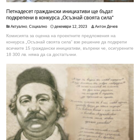
Петнадесет граждански инициативи ще бъдат
подкрепени в конкурса „Осъзнай своята сила“
д
Актуално
,
Социално
декември 12, 2023
Антон Дечев
е
Комисията за оценка на проектните предложения на
к
конкурса „Осъзнай своята сила“ взе решение да подкрепи
е
м
всичките 15 граждански инициативи, въпреки че, осигурените
в
18 300 лв. няма да са достатъчни.
р
и
1
2
,
2
0
2
3