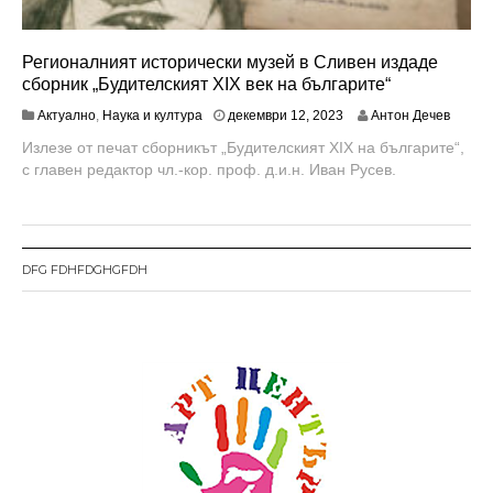
Регионалният исторически музей в Сливен издаде
сборник „Будителският XIX век на българите“
Актуално
,
Наука и култура
декември 12, 2023
Антон Дечев
Излезе от печат сборникът „Будителският XIX на българите“,
с главен редактор чл.-кор. проф. д.и.н. Иван Русев.
DFG FDHFDGHGFDH