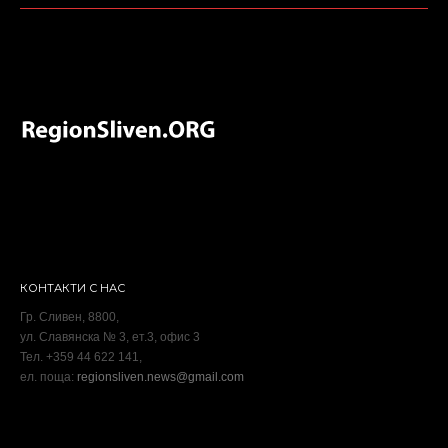
КОНТАКТИ С НАС
Гр. Сливен, 8800,
ул. Славянска № 3, ет.3, офис 3
Тел. +359 44 622 141,
ел. поща:
regionsliven.news@gmail.com