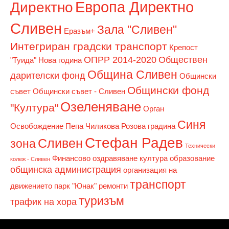
Европа Директно
Директно
Сливен
Зала "Сливен"
Еразъм+
Интегриран градски транспорт
Крепост
ОПРР 2014-2020
Обществен
"Туида"
Нова година
Община Сливен
дарителски фонд
Общински
Общински фонд
съвет
Общински съвет - Сливен
Озеленяване
"Култура"
Орган
Синя
Освобождение
Пепа Чиликова
Розова градина
Стефан Радев
Сливен
зона
Технически
Финансово оздравяване
култура
образование
колеж - Сливен
общинска администрация
организация на
транспорт
движението
парк "Юнак"
ремонти
туризъм
трафик на хора