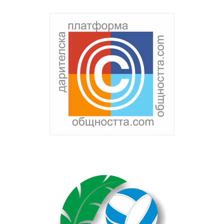
Текст на текстов
банер
без
featured
image
. Някаква
проба тук.