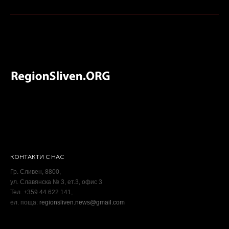
КОНТАКТИ С НАС
Гр. Сливен, 8800,
ул. Славянска № 3, ет.3, офис 3
Тел. +359 44 622 141,
ел. поща:
regionsliven.news@gmail.com