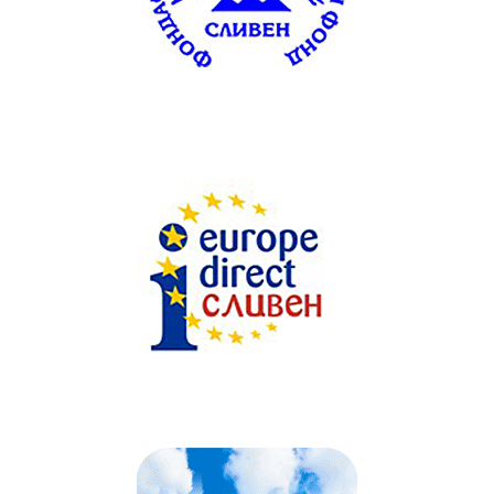
Текст на текстов
банер
без
featured
image
. Някаква
проба тук.