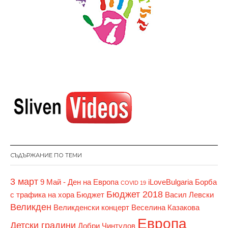
СЪДЪРЖАНИЕ ПО ТЕМИ
3 март
9 Май - Ден на Европа
iLoveBulgaria
Борба
COVID 19
Бюджет 2018
с трафика на хора
Бюджет
Васил Левски
Великден
Великденски концерт
Веселина Казакова
Европа
Детски градини
Добри Чинтулов