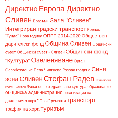
Европа Директно
Директно
Сливен
Зала "Сливен"
Еразъм+
Интегриран градски транспорт
Крепост
ОПРР 2014-2020
Обществен
"Туида"
Нова година
Община Сливен
дарителски фонд
Общински
Общински фонд
съвет
Общински съвет - Сливен
Озеленяване
"Култура"
Орган
Синя
Освобождение
Пепа Чиликова
Розова градина
Стефан Радев
Сливен
зона
Технически
Финансово оздравяване
култура
образование
колеж - Сливен
общинска администрация
организация на
транспорт
движението
парк "Юнак"
ремонти
туризъм
трафик на хора