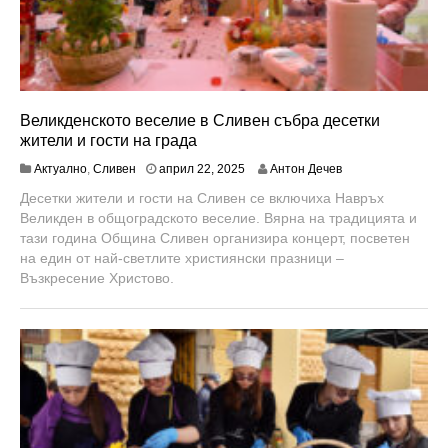
Великденското веселие в Сливен събра десетки
жители и гости на града
Актуално
,
Сливен
април 22, 2025
Антон Дечев
Десетки жители и гости на Сливен се включиха Навръх
Великден в общоградското веселие. Вярна на традицията и
тази година Община Сливен организира концерт, посветен
на един от най-светлите християнски празници –
Възкресение Христово.