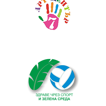
Текст на текстов
банер
без
featured
image
. Някаква
проба тук.