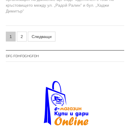
кръстовището между ул. „Радой Ралин“ и бул. „Хаджи
Димитър“
Н
1
2
Следващи
а
в
DFG FDHFDGHGFDH
и
г
а
ц
и
я