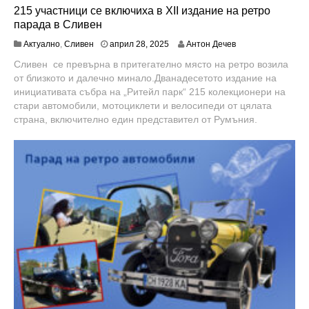
215 участници се включиха в XII издание на ретро
парада в Сливен
а
Актуално
,
Сливен
април 28, 2025
Антон Дечев
п
Сливен се превърна в притегателно място на ретро возила
р
от близкото и далечно минало.Дванадесетото издание на
и
л
инициативата събра на „Ритейл парк“ 215 колекционери на
2
стари автомобили, мотоциклети и велосипеди от цялата
8
страна, включително един представител от Румъния.
,
2
0
2
5