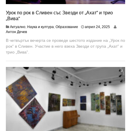
Урок по рок в Сливен със Звезди от „Ахат“ и трио
„Вива“
а
Актуално
,
Наука и култура
,
Образование
април 24, 2025
п
Антон Дечев
р
В четвъртък вечерта се проведе шестото издание на „Урок по
и
рок“ в Сливен. Участие в него взеха Звезди от група „Ахат“ и
л
2
трио „Вива“.
8
,
2
0
2
5