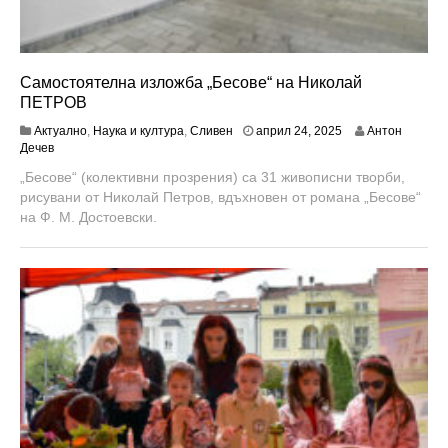
Самостоятелна изложба „Бесове“ на Николай
ПЕТРОВ
а
Актуално
,
Наука и култура
,
Сливен
април 24, 2025
Антон
п
Дечев
р
„Бесове“ (колективни прозрения) са 31 живописни творби,
и
рисувани от Николай Петров, вдъхновен от романа „Бесове“
л
2
на Ф. М. Достоевски.
4
,
2
0
2
5