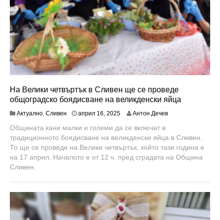
На Велики четвъртък в Сливен ще се проведе
общоградско боядисване на великденски яйца
а
Актуално
,
Сливен
април 16, 2025
Антон Дечев
п
Общината кани малки и големи да се включат в
р
традиционното боядисване на великденски яйца в Сливен.
и
л
То ще се проведе на Велики четвъртък, който тази година е
1
на 17 април. Началото е от 12 ч. пред сградата на Община
6
Сливен.
,
2
0
2
5