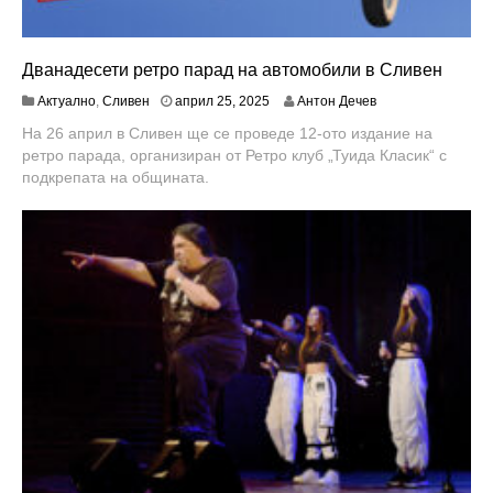
Дванадесети ретро парад на автомобили в Сливен
Актуално
,
Сливен
април 25, 2025
Антон Дечев
На 26 април в Сливен ще се проведе 12-ото издание на
ретро парада, организиран от Ретро клуб „Туида Класик“ с
подкрепата на общината.