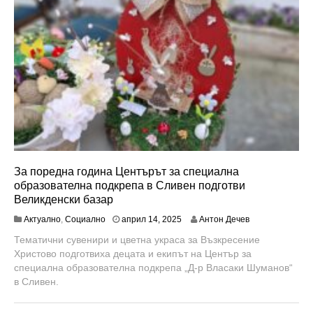
За поредна година Центърът за специална
образователна подкрепа в Сливен подготви
Великденски базар
Актуално
,
Социално
април 14, 2025
Антон Дечев
Тематични сувенири и цветна украса за Възкресение
Христово подготвиха децата и екипът на Център за
специална образователна подкрепа „Д-р Власаки Шуманов“
в Сливен.