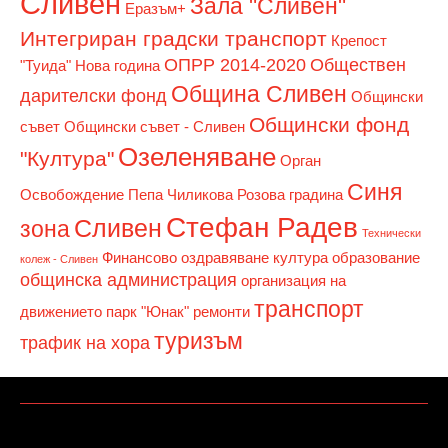
Сливен
Зала "Сливен"
Еразъм+
Интегриран градски транспорт
Крепост
ОПРР 2014-2020
Обществен
"Туида"
Нова година
Община Сливен
дарителски фонд
Общински
Общински фонд
съвет
Общински съвет - Сливен
Озеленяване
"Култура"
Орган
Синя
Освобождение
Пепа Чиликова
Розова градина
Стефан Радев
Сливен
зона
Технически
Финансово оздравяване
култура
образование
колеж - Сливен
общинска администрация
организация на
транспорт
движението
парк "Юнак"
ремонти
туризъм
трафик на хора