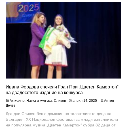
Ивана Фердова спечели Гран При „Цветен Камертон“
на двадесетото издание на конкурса
Актуално
,
Наука и култура
,
Сливен
април 14, 2025
Антон
Дечев
Два дни Сливен беше домакин на талантливите деца на
България. XX Национален фестивал за млади изпълнители
на популярна музика „Цветен Камертон“ събра 82 деца от