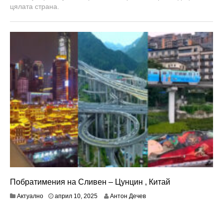
цялата страна.
Побратимения на Сливен – Цунцин , Китай
а
Актуално
април 10, 2025
Антон Дечев
п
р
и