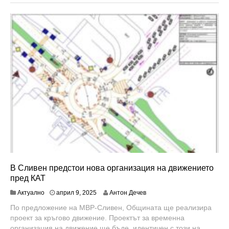
л
1
0
,
2
0
2
5
В Сливен предстои нова организация на движението
пред КАТ
Актуално
април 9, 2025
Антон Дечев
По предложение на МВР-Сливен, Общината ще реализира
проект за кръгово движение. Проектът за временна
организация на движение ще бъде идентичен с този на