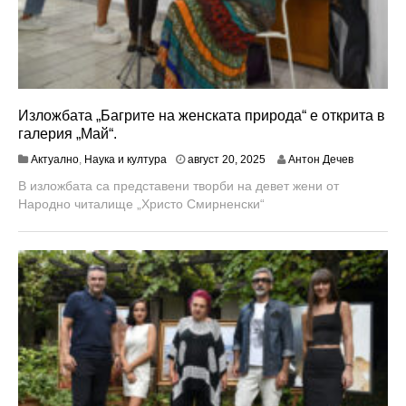
Изложбата „Багрите на женската природа“ е открита в
галерия „Май“.
а
Актуално
,
Наука и култура
август 20, 2025
Антон Дечев
в
В изложбата са представени творби на девет жени от
г
Народно читалище „Христо Смирненски“
у
с
т
2
0
,
2
0
2
5