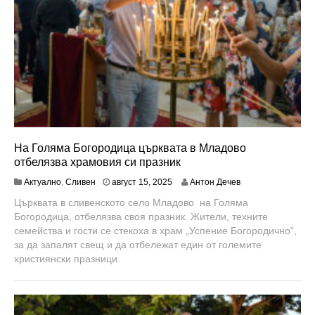
На Голяма Богородица църквата в Младово
отбелязва храмовия си празник
а
Актуално
,
Сливен
август 15, 2025
Антон Дечев
в
Църквата в сливенското село Младово на Голяма
г
Богородица, отбелязва своя празник. Жители, техните
у
с
семейства и гости се стекоха в храм „Успение Богородично“,
т
за да запалят свещ и да отбележат един от големите
1
християнски празници.
9
,
2
0
2