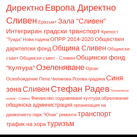
Европа Директно
Директно
Сливен
Зала "Сливен"
Еразъм+
Интегриран градски транспорт
Крепост
ОПРР 2014-2020
Обществен
"Туида"
Нова година
Община Сливен
дарителски фонд
Общински
Общински фонд
съвет
Общински съвет - Сливен
Озеленяване
"Култура"
Орган
Синя
Освобождение
Пепа Чиликова
Розова градина
Стефан Радев
Сливен
зона
Технически
Финансово оздравяване
култура
образование
колеж - Сливен
общинска администрация
организация на
транспорт
движението
парк "Юнак"
ремонти
туризъм
трафик на хора