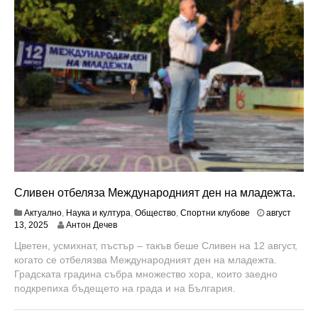
5
Сливен отбеляза Международният ден на младежта.
Актуално
,
Наука и култура
,
Общество
,
Спортни клубове
август
а
13, 2025
Антон Дечев
в
Цветен, усмихнат, пъстър – такъв беше Сливен на 12 август,
г
когато се отбелязва Международният ден на младежта.
у
с
Градската градина събра множество хора, които заедно
т
подкрепиха бъдещето на града и на България.
1
9