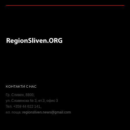
КОНТАКТИ С НАС
Гр. Сливен, 8800,
ул. Славянска № 3, ет.3, офис 3
Тел. +359 44 622 141,
ел. поща:
regionsliven.news@gmail.com