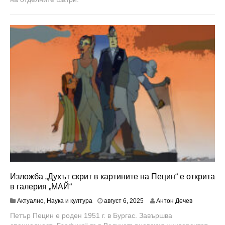
р
и
1
0
,
2
0
2
5
Изложба „Духът скрит в картините на Пецин“ е открита
в галерия „МАЙ“
Актуално
,
Наука и култура
август 6, 2025
Антон Дечев
Петър Пецин е роден 1951 г. в Бургас. Завършва