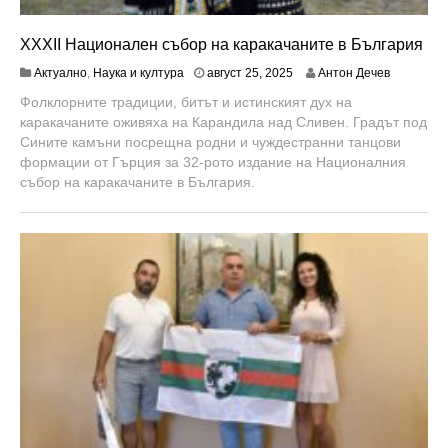
XXXII Национален събор на каракачаните в България
а
Актуално
,
Наука и култура
август 25, 2025
Антон Дечев
в
Фолклорните традиции, битът и истинският дух на
г
каракачаните оживяха на Карандила над Сливен. Градът под
у
с
Сините камъни посрещна родни и чуждестранни танцови
т
формации от Гърция за 32-рото издание на Националния
2
събор на каракачаните в България.
5
,
2
0
2
5