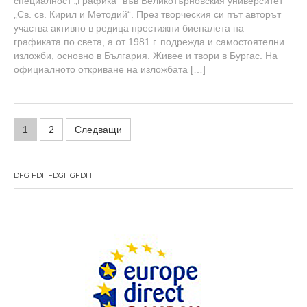
специалност „Графика“ във Великотърновския университет
„Св. св. Кирил и Методий“. През творческия си път авторът
участва активно в редица престижни биеналета на
графиката по света, а от 1981 г. подрежда и самостоятелни
изложби, основно в България. Живее и твори в Бургас. На
официалното откриване на изложбата […]
Н
1
2
Следващи
а
в
DFG FDHFDGHGFDH
и
г
а
ц
и