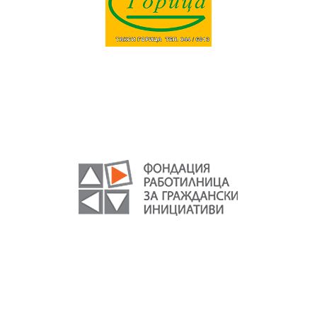
Текст на текстов
банер
без
featured
image
. Някаква
проба тук.