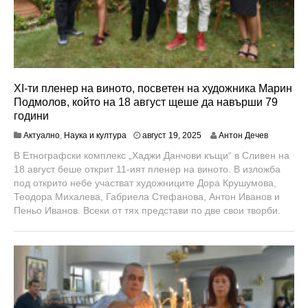
XI-ти пленер на виното, посветен на художника Марин
Подмолов, който на 18 август щеше да навърши 79
години
а
Актуално
,
Наука и култура
август 19, 2025
Антон Дечев
в
В Етнографски комплекс „Хаджи Данчови къщи“ в Сливен на
г
18 август беше открит 11-ият пленер на виното. В изложба
у
с
под открито небе участват художниците Дора Крушумова,
т
Теодора Михалева, Габриела Стефанова, Антон Иванов и
1
Пеньо Иванов. Всеки от тях представи по две свои творби.
9
,
2
0
2
5