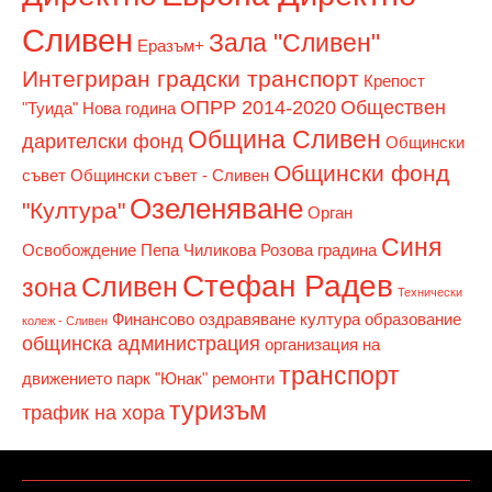
Сливен
Зала "Сливен"
Еразъм+
Интегриран градски транспорт
Крепост
ОПРР 2014-2020
Обществен
"Туида"
Нова година
Община Сливен
дарителски фонд
Общински
Общински фонд
съвет
Общински съвет - Сливен
Озеленяване
"Култура"
Орган
Синя
Освобождение
Пепа Чиликова
Розова градина
Стефан Радев
Сливен
зона
Технически
Финансово оздравяване
култура
образование
колеж - Сливен
общинска администрация
организация на
транспорт
движението
парк "Юнак"
ремонти
туризъм
трафик на хора