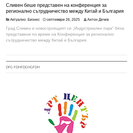
Сливен беше представен на конференция за
регионално сътрудничество между Китай и България
о
Актуално
,
Бизнес
септември 26, 2025
Антон Дечев
к
Град Сливен и новостроящият се „Индустриален парк“ бяха
т
представени по време на Конференция за регионално
о
м
сътрудничество между Китай и България.
в
р
и
9
,
DFG FDHFDGHGFDH
2
0
2
5