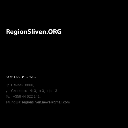
КОНТАКТИ С НАС
Гр. Сливен, 8800,
ул. Славянска № 3, ет.3, офис 3
Тел. +359 44 622 141,
ел. поща:
regionsliven.news@gmail.com