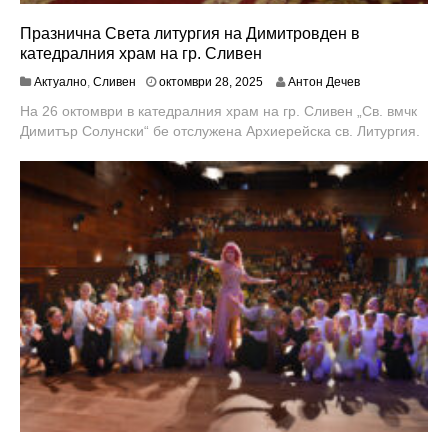
Празнична Света литургия на Димитровден в
катедралния храм на гр. Сливен
о
Актуално
,
Сливен
октомври 28, 2025
Антон Дечев
к
На 26 октомври в катедралния храм на гр. Сливен „Св. вмчк
т
Димитър Солунски“ бе отслужена Архиерейска св. Литургия.
о
м
в
р
и
3
1
,
2
0
2
5