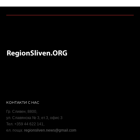
КОНТАКТИ С НАС
Гр. Сливен, 8800,
ул. Славянска № 3, ет.3, офис 3
Тел. +359 44 622 141,
ел. поща:
regionsliven.news@gmail.com