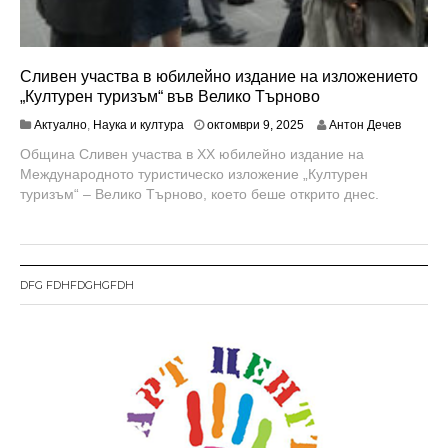
Сливен участва в юбилейно издание на изложението
„Културен туризъм“ във Велико Търново
о
Актуално
,
Наука и култура
октомври 9, 2025
Антон Дечев
к
Община Сливен участва в XX юбилейно издание на
т
Международното туристическо изложение „Културен
о
м
туризъм“ – Велико Търново, което беше открито днес.
в
р
и
9
,
DFG FDHFDGHGFDH
2
0
2
5