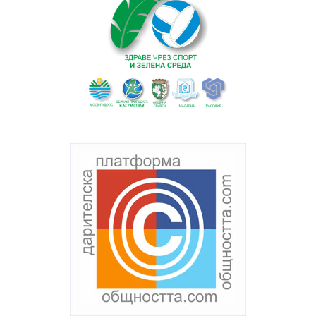
Текст на текстов
банер
без
featured
image
. Някаква
проба тук.