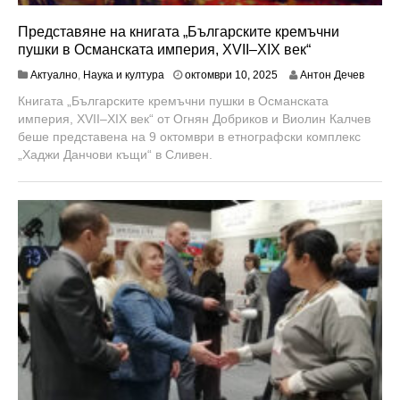
Представяне на книгата „Българските кремъчни
пушки в Османската империя, XVII–XIX век“
о
Актуално
,
Наука и култура
октомври 10, 2025
Антон Дечев
к
Книгата „Българските кремъчни пушки в Османската
т
империя, XVII–XIX век“ от Огнян Добриков и Виолин Калчев
о
м
беше представена на 9 октомври в етнографски комплекс
в
„Хаджи Данчови къщи“ в Сливен.
р
и
2
3
,
2
0
2
5