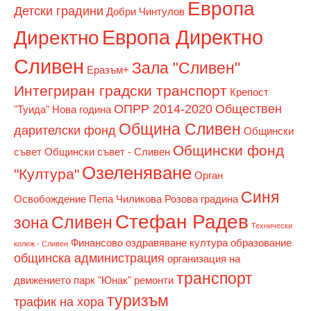
Европа
Детски градини
Добри Чинтулов
Европа Директно
Директно
Сливен
Зала "Сливен"
Еразъм+
Интегриран градски транспорт
Крепост
ОПРР 2014-2020
Обществен
"Туида"
Нова година
Община Сливен
дарителски фонд
Общински
Общински фонд
съвет
Общински съвет - Сливен
Озеленяване
"Култура"
Орган
Синя
Освобождение
Пепа Чиликова
Розова градина
Стефан Радев
Сливен
зона
Технически
Финансово оздравяване
култура
образование
колеж - Сливен
общинска администрация
организация на
транспорт
движението
парк "Юнак"
ремонти
туризъм
трафик на хора