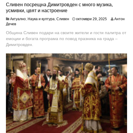
Сливен посрещна Димитровден с много музика,
усмивки, цвят и настроение
о
Актуално
,
Наука и култура
,
Сливен
октомври 29, 2025
Антон
к
Дечев
т
Община Сливен подари на своите жители и гости палитра от
о
емоции и богата програма по повод празника на града –
м
в
Димитровден.
р
и
3
1
,
2
0
2
5