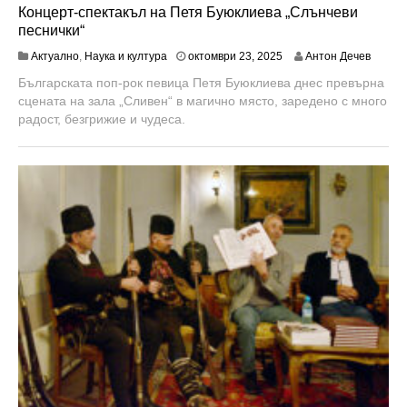
Концерт-спектакъл на Петя Буюклиева „Слънчеви
песнички“
о
Актуално
,
Наука и култура
октомври 23, 2025
Антон Дечев
к
Българската поп-рок певица Петя Буюклиева днес превърна
т
сцената на зала „Сливен“ в магично място, заредено с много
о
м
радост, безгрижие и чудеса.
в
р
и
2
3
,
2
0
2
5