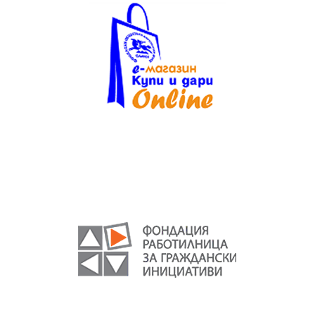
Текст на текстов
банер
без
featured
image
. Някаква
проба тук.