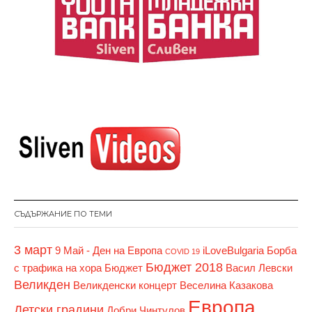
СЪДЪРЖАНИЕ ПО ТЕМИ
3 март
9 Май - Ден на Европа
iLoveBulgaria
Борба
COVID 19
Бюджет 2018
с трафика на хора
Бюджет
Васил Левски
Великден
Великденски концерт
Веселина Казакова
Европа
Детски градини
Добри Чинтулов