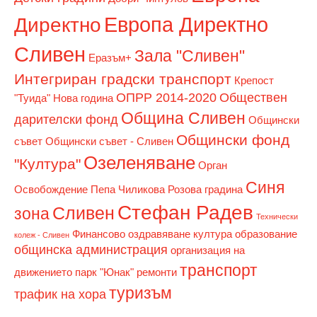
Европа Директно
Директно
Сливен
Зала "Сливен"
Еразъм+
Интегриран градски транспорт
Крепост
ОПРР 2014-2020
Обществен
"Туида"
Нова година
Община Сливен
дарителски фонд
Общински
Общински фонд
съвет
Общински съвет - Сливен
Озеленяване
"Култура"
Орган
Синя
Освобождение
Пепа Чиликова
Розова градина
Стефан Радев
Сливен
зона
Технически
Финансово оздравяване
култура
образование
колеж - Сливен
общинска администрация
организация на
транспорт
движението
парк "Юнак"
ремонти
туризъм
трафик на хора