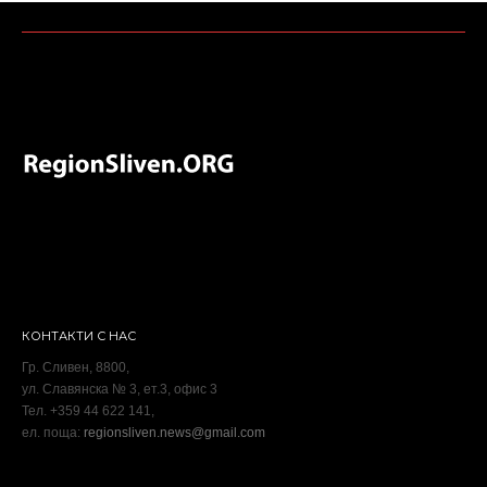
КОНТАКТИ С НАС
Гр. Сливен, 8800,
ул. Славянска № 3, ет.3, офис 3
Тел. +359 44 622 141,
ел. поща:
regionsliven.news@gmail.com