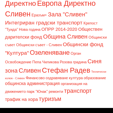
Европа Директно
Директно
Сливен
Зала "Сливен"
Еразъм+
Интегриран градски транспорт
Крепост
ОПРР 2014-2020
Обществен
"Туида"
Нова година
Община Сливен
дарителски фонд
Общински
Общински фонд
съвет
Общински съвет - Сливен
Озеленяване
"Култура"
Орган
Синя
Освобождение
Пепа Чиликова
Розова градина
Стефан Радев
Сливен
зона
Технически
Финансово оздравяване
култура
образование
колеж - Сливен
общинска администрация
организация на
транспорт
движението
парк "Юнак"
ремонти
туризъм
трафик на хора