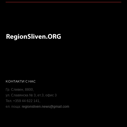
КОНТАКТИ С НАС
Гр. Сливен, 8800,
ул. Славянска № 3, ет.3, офис 3
Тел. +359 44 622 141,
ел. поща:
regionsliven.news@gmail.com