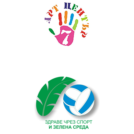
Текст на текстов
банер
без
featured
image
. Някаква
проба тук.