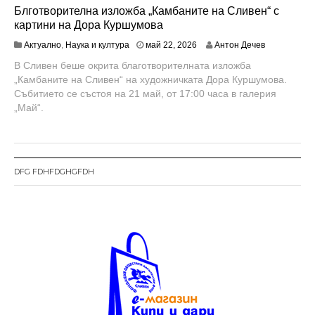
Блготворителна изложба „Камбаните на Сливен“ с
картини на Дора Куршумова
м
Актуално
,
Наука и култура
май 22, 2026
Антон Дечев
а
В Сливен беше окрита благотворителната изложба
й
„Камбаните на Сливен“ на художничката Дора Куршумова.
2
2
Събитието се състоя на 21 май, от 17:00 часа в галерия
,
„Май“.
2
0
2
6
DFG FDHFDGHGFDH