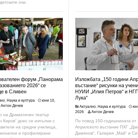
детските очи.
ователен форум „Панорама
Изложбата „150 години Ап
азованието 2026“ се
въстание“ рисунки на учен
де в Сливен
НУИИ „Илия Петров“ и НГП
Лука“
лно
,
Наука и култура
юни 10,
Антон Дечев
Актуално
,
Наука и култура
юн
ю
2026
Антон Дечев
о на Драматичен театър
н
 Киров“ днес се изпълни с
По повод 150-годишнината от
и
авители на средни училища,
Априлското въстание ПХГ „Да
1
0
ионални и профилирани
Дамянов“, Галерия „Май“ и Си
,