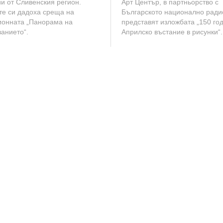
и от Сливенския регион.
Арт Център, в партньорство с
2
те си дадоха среща на
Българското национално ради
0
ионната „Панорама на
представят изложбата „150 го
2
анието“.
Априлско въстание в рисунки“.
6