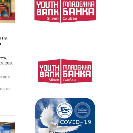
 на
ю
тта
,
19, 2026
педия
ю
на на