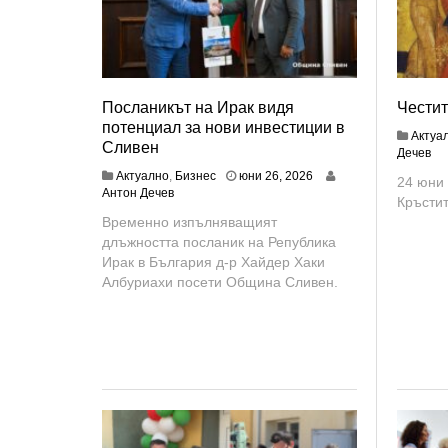
Посланикът на Ирак видя
Честит
потенциал за нови инвестиции в
Актуа
Сливен
Дечев
Актуално
,
Бизнес
юни 26, 2026
24 юни 
Антон Дечев
Кръсти
Временно изпълняващият
длъжността посланик на Република
Ирак в България д-р Хайдер Хаки
Албуриахи посети Община Сливен.