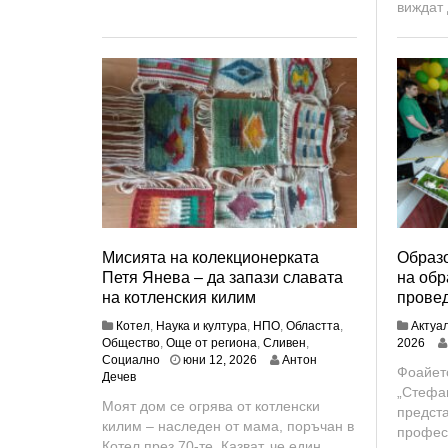
виждат 
Мисията на колекционерката
Образ
Петя Янева – да запази славата
на обр
на котленския килим
прове
Котел
,
Наука и култура
,
НПО
,
Областта
,
Актуа
ю
Общество
,
Още от региона
,
Сливен
,
2026
ю
н
Социално
юни 12, 2026
Антон
Фоайет
н
и
Дечев
„Стефан
и
1
Моят дом се огрява от котленски
1
0
предст
килим – наследен от мама, поръчан в
8
,
профес
,
2
Котел през 70-те. Казват, че един