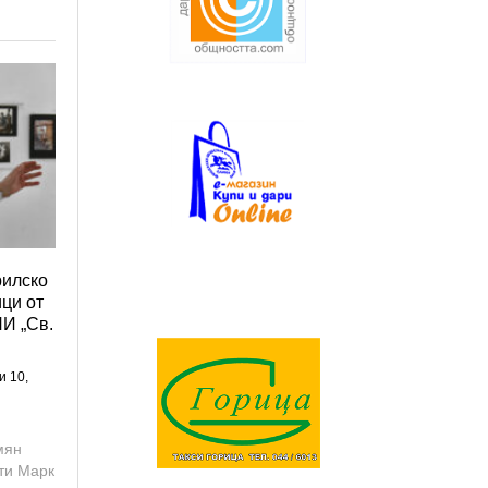
рилско
ици от
И „Св.
и 10,
мян
ти Марк