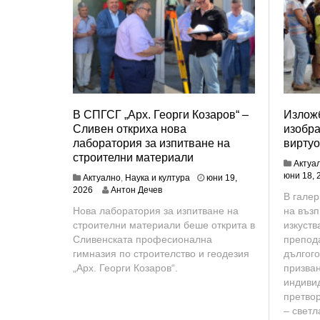
В СПГСГ „Арх. Георги Козаров“ –
Излож
Сливен откриха нова
изобра
лаборатория за изпитване на
виртуо
строителни материали
Актуа
юни 18, 
Актуално
,
Наука и култура
юни 19,
ю
2026
Антон Дечев
В галер
н
Нова лаборатория за изпитване на
на възп
и
строителни материали беше открита в
изкуств
1
9
Сливенската професионална
препод
,
гимназия по строителство и геодезия
дългого
2
„Арх. Георги Козаров“.
призва
0
индивид
2
претвор
6
– светл