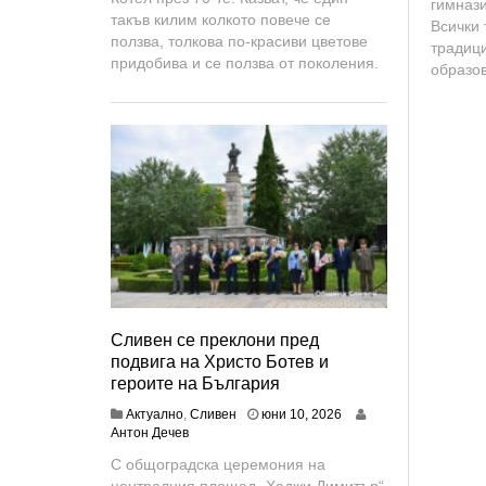
гимнази
2
0
такъв килим колкото повече се
Всички 
0
2
ползва, толкова по-красиви цветове
традиц
2
6
придобива и се ползва от поколения.
образов
6
Сливен се преклони пред
подвига на Христо Ботев и
героите на България
Актуално
,
Сливен
юни 10, 2026
Антон Дечев
С общоградска церемония на