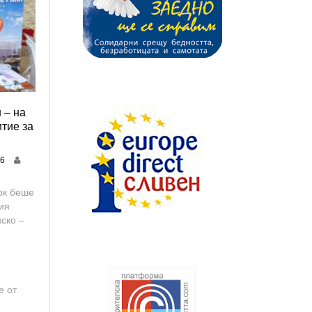
 – на
тие за
26
рк беше
ия
ско –
е от