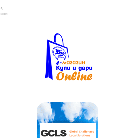
о,
дини