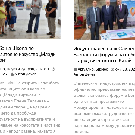
ба на Школа по
Индустриален парк Сливен
зително изкуство „Млади
Балкански форум и на съби
зи“
сътрудничеството с Китай
лно
,
Наука и култура
,
Сливен
Актуално
,
Бизнес
юни 18, 20
ю
2026
Антон Дечев
Антон Дечев
н
ия „Май“ е открита изложбата
Сливенският индустриален па
и
итаниците от школа по
официално представен на пет
1
8
а „Млади виртуози“ с
Балкански бизнес форум в Бан
,
авател Елена Терзиева –
една от най-престижните
2
дишен творец, надарен с
международни платформи за
0
нието да пробужда
икономическо сътрудничество,
2
уалност на възприятията и
инвестиции и стратегически
6
яване на красотата в чист вид
партньорства между държавит
а и неподправена, каквато я
региона.