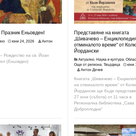
 Празник Еньовден!
Представяне на книгата
„Шивачево – Енциклопедия
ю
лно
юни 24, 2026
Антон
отминалото време“ от Кол
н
Йордански
и
– Рождество на св. Йоан
2
Актуално
,
Наука и култура
,
Облас
тел (Еньовден)
4
Още от региона
,
Твърдица
юни 
,
ю
Антон Дечев
2
н
0
Книгата „Шивачево – Енцикло
и
2
на отминалото време“ от Кол
1
6
9
Йордански ще бъде представе
,
27 юни (събота) от 11 часа в
2
Регионална библиотека „Сава
0
Доброплодни“
2
6