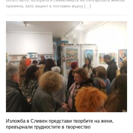
богатството, колорита и символиката на българската женска
2
премяна, като акцент е поставен върху […]
0
2
6
Изложба в Сливен представи творбите на жени,
превърнали трудностите в творчество