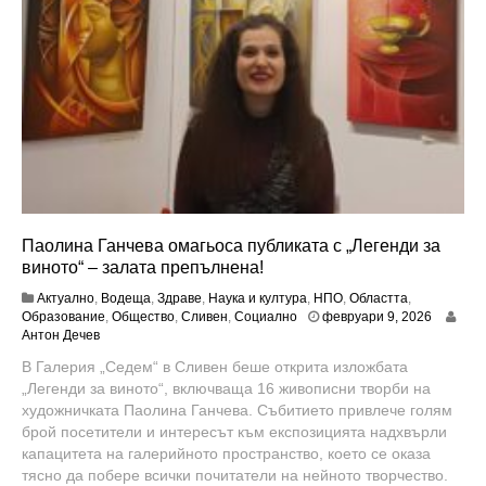
Паолина Ганчева омагьоса публиката с „Легенди за
виното“ – залата препълнена!
Актуално
,
Водеща
,
Здраве
,
Наука и култура
,
НПО
,
Областта
,
ю
Образование
,
Общество
,
Сливен
,
Социално
февруари 9, 2026
н
Антон Дечев
и
В Галерия „Седем“ в Сливен беше открита изложбата
1
„Легенди за виното“, включваща 16 живописни творби на
8
,
художничката Паолина Ганчева. Събитието привлече голям
2
брой посетители и интересът към експозицията надхвърли
0
капацитета на галерийното пространство, което се оказа
2
тясно да побере всички почитатели на нейното творчество.
6