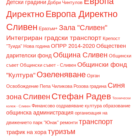
Европа
Детски градини
Добри Чинтулов
Европа Директно
Директно
Сливен
Зала "Сливен"
Еразъм+
Интегриран градски транспорт
Крепост
ОПРР 2014-2020
Обществен
"Туида"
Нова година
Община Сливен
дарителски фонд
Общински
Общински фонд
съвет
Общински съвет - Сливен
Озеленяване
"Култура"
Орган
Синя
Освобождение
Пепа Чиликова
Розова градина
Стефан Радев
Сливен
зона
Технически
Финансово оздравяване
култура
образование
колеж - Сливен
общинска администрация
организация на
транспорт
движението
парк "Юнак"
ремонти
туризъм
трафик на хора