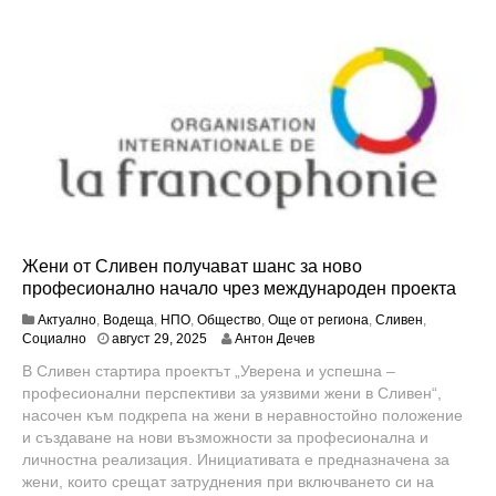
Жени от Сливен получават шанс за ново
професионално начало чрез международен проекта
Актуално
,
Водеща
,
НПО
,
Общество
,
Още от региона
,
Сливен
,
ю
Социално
август 29, 2025
Антон Дечев
н
В Сливен стартира проектът „Уверена и успешна –
и
професионални перспективи за уязвими жени в Сливен“,
1
,
насочен към подкрепа на жени в неравностойно положение
2
и създаване на нови възможности за професионална и
0
личностна реализация. Инициативата е предназначена за
2
жени, които срещат затруднения при включването си на
6