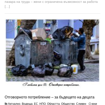
пазара на труда – жени с ограничена възможност за работа
[…]
Отговорното потребление – за бъдещето на децата
Актуално
,
Водеща
,
ЕС
,
НПО
,
Областта
,
Общество
,
Сливен
юни