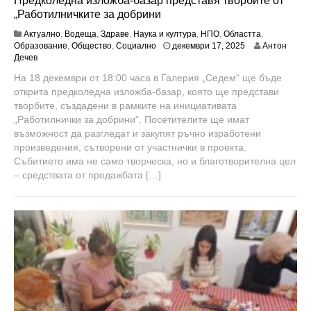
Предколедна изложба-базар представя творбите от
„Работилничките за добрини
Актуално
,
Водеща
,
Здраве
,
Наука и култура
,
НПО
,
Областта
,
ю
Образование
,
Общество
,
Социално
декември 17, 2025
Антон
н
Дечев
и
На 18 декември от 18:00 часа в Галерия „Седем“ ще бъде
1
открита предколедна изложба-базар, която ще представи
8
,
творбите, създадени в рамките на инициативата
2
„Работилнички за добрини“. Посетителите ще имат
0
възможност да разгледат и закупят ръчно изработени
2
произведения, сътворени от участнички в проекта.
6
Събитието има не само творческа, но и благотворителна цел
– средствата от продажбата […]