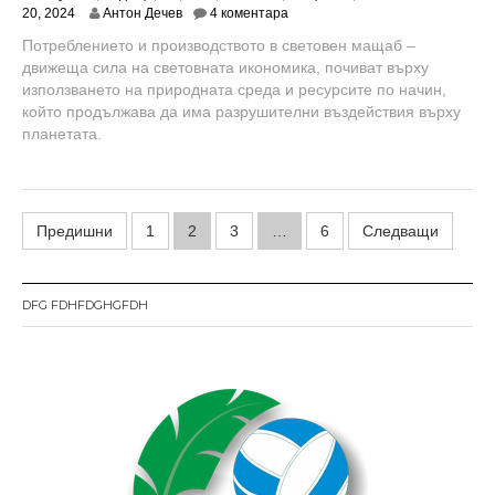
ю
20, 2024
Антон Дечев
4 коментара
н
Потреблението и производството в световен мащаб –
и
движеща сила на световната икономика, почиват върху
2
0
използването на природната среда и ресурсите по начин,
,
който продължава да има разрушителни въздействия върху
2
планетата.
0
2
4
Н
Предишни
1
2
3
…
6
Следващи
а
в
DFG FDHFDGHGFDH
и
г
а
ц
и