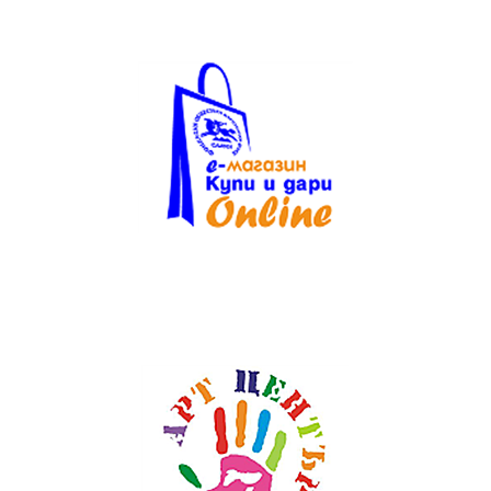
Текст на текстов
банер
без
featured
image
. Някаква
проба тук.