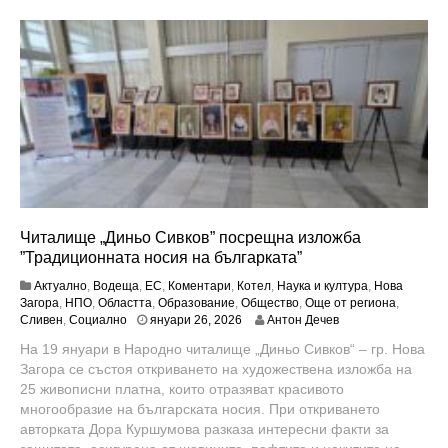
Читалище „Диньо Сивков” посрещна изложба
”Традиционната носия на българката”
Актуално
,
Водеща
,
ЕС
,
Коментари
,
Котел
,
Наука и култура
,
Нова
Загора
,
НПО
,
Областта
,
Образование
,
Общество
,
Още от региона
,
я
Сливен
,
Социално
януари 26, 2026
Антон Дечев
н
На 19 януари в Народно читалище „Диньо Сивков“ – гр. Нова
у
Загора се състоя откриването на художествена изложба на
а
р
25 живописни платна, които отразяват красивото
и
многообразие на българската носия. При откриването
2
авторката Дора Куршумова разказа интересни факти за
7