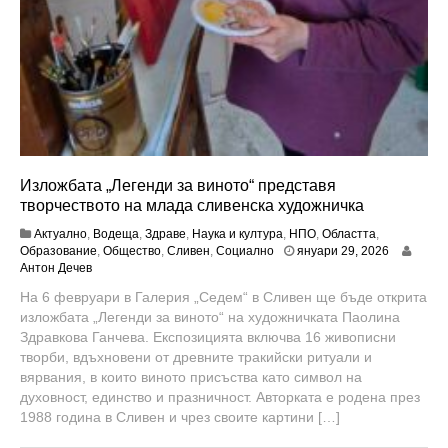
Изложбата „Легенди за виното“ представя
творчеството на млада сливенска художничка
Актуално
,
Водеща
,
Здраве
,
Наука и култура
,
НПО
,
Областта
,
ю
Образование
,
Общество
,
Сливен
,
Социално
януари 29, 2026
н
Антон Дечев
и
На 6 февруари в Галерия „Седем“ в Сливен ще бъде открита
1
изложбата „Легенди за виното“ на художничката Паолина
8
,
Здравкова Ганчева. Експозицията включва 16 живописни
2
творби, вдъхновени от древните тракийски ритуали и
0
вярвания, в които виното присъства като символ на
2
духовност, единство и празничност. Авторката е родена през
6
1988 година в Сливен и чрез своите картини […]