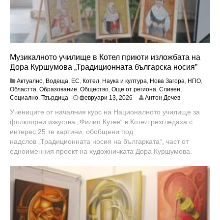
Музикалното училище в Котел приюти изложбата на
Дора Куршумова „Традиционната българска носия”
Актуално
,
Водеща
,
ЕС
,
Котел
,
Наука и култура
,
Нова Загора
,
НПО
,
Областта
,
Образование
,
Общество
,
Още от региона
,
Сливен
,
м
Социално
,
Твърдица
февруари 13, 2026
Антон Дечев
а
Учениците от началния курс на Националното училище за
р
фолклорни изкуства „Филип Кутев“ в Котел резгледаха с
т
1
интерес 25 те картини, обобщени под
0
надслов „Традиционната носия на българката“, част от
,
едноименния проект на художничката Дора Куршумова.
2
0
2
6