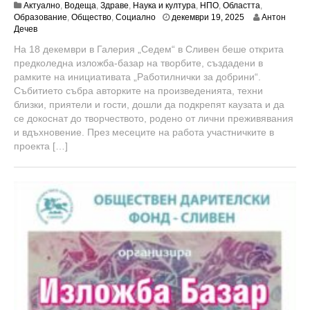
Актуално
,
Водеща
,
Здраве
,
Наука и култура
,
НПО
,
Областта
,
ю
Образование
,
Общество
,
Социално
декември 19, 2025
Антон
н
Дечев
и
На 18 декември в Галерия „Седем“ в Сливен беше открита
1
предколедна изложба-базар на творбите, създадени в
8
,
рамките на инициативата „Работилнички за добрини“.
2
Събитието събра авторките на произведенията, техни
0
близки, приятели и гости, дошли да подкрепят каузата и да
2
се докоснат до творчеството, родено от лични преживявания
6
и вдъхновение. През месеците на работа участничките в
проекта […]