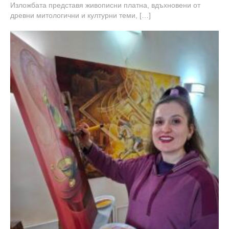
Изложбата представя живописни платна, вдъхновени от
древни митологични и културни теми, […]