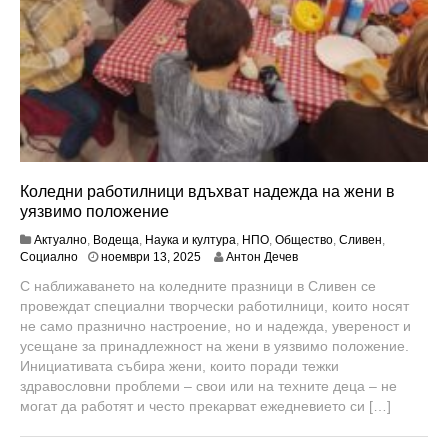
Коледни работилници вдъхват надежда на жени в
уязвимо положение
Актуално
,
Водеща
,
Наука и култура
,
НПО
,
Общество
,
Сливен
,
ю
Социално
ноември 13, 2025
Антон Дечев
н
С наближаването на коледните празници в Сливен се
и
провеждат специални творчески работилници, които носят
1
,
не само празнично настроение, но и надежда, увереност и
2
усещане за принадлежност на жени в уязвимо положение.
0
Инициативата събира жени, които поради тежки
2
здравословни проблеми – свои или на техните деца – не
6
могат да работят и често прекарват ежедневието си […]