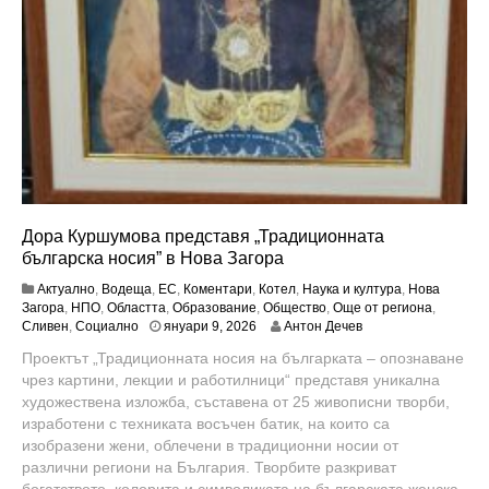
Дора Куршумова представя „Традиционната
българска носия” в Нова Загора
Актуално
,
Водеща
,
ЕС
,
Коментари
,
Котел
,
Наука и култура
,
Нова
Загора
,
НПО
,
Областта
,
Образование
,
Общество
,
Още от региона
,
я
Сливен
,
Социално
януари 9, 2026
Антон Дечев
н
Проектът „Традиционната носия на българката – опознаване
у
чрез картини, лекции и работилници“ представя уникална
а
р
художествена изложба, съставена от 25 живописни творби,
и
изработени с техниката восъчен батик, на които са
2
изобразени жени, облечени в традиционни носии от
7
различни региони на България. Творбите разкриват
,