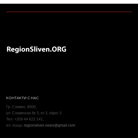
КОНТАКТИ С НАС
Гр. Сливен, 8800,
ул. Славянска № 3, ет.3, офис 3
Тел. +359 44 622 141,
ел. поща:
regionsliven.news@gmail.com