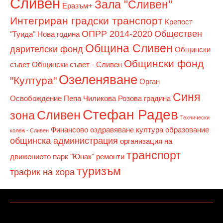
Сливен
Зала "Сливен"
Еразъм+
Интегриран градски транспорт
Крепост
ОПРР 2014-2020
Обществен
"Туида"
Нова година
Община Сливен
дарителски фонд
Общински
Общински фонд
съвет
Общински съвет - Сливен
Озеленяване
"Култура"
Орган
Синя
Освобождение
Пепа Чиликова
Розова градина
Стефан Радев
Сливен
зона
Технически
Финансово оздравяване
култура
образование
колеж - Сливен
общинска администрация
организация на
транспорт
движението
парк "Юнак"
ремонти
туризъм
трафик на хора