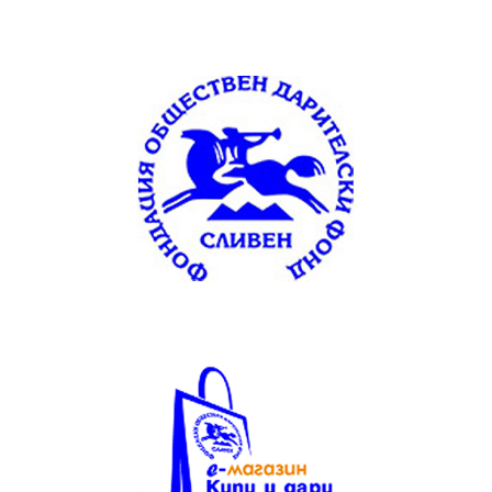
Текст на текстов
банер
без