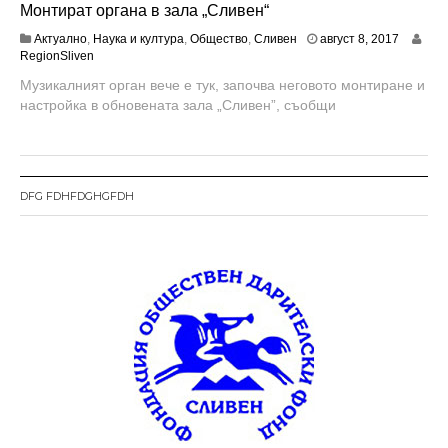
Монтират органа в зала „Сливен“
а
Актуално
,
Наука и култура
,
Общество
,
Сливен
август 8, 2017
в
RegionSliven
г
Музикалният орган вече е тук, започва неговото монтиране и
у
настройка в обновената зала „Сливен”, съобщи
с
т
1
0
,
2
DFG FDHFDGHGFDH
0
1
7