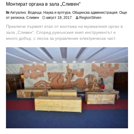
Монтират органа в зала „Сливен“
Актуално
,
Водеща
,
Наука и култура
,
Общинска администрация
,
Още
а
от региона
,
Сливен
август 18, 2017
RegionSliven
в
Приключи първият етап от монтажа на музикалния орган в
г
зала „Сливен“. Според румънския екип инструментът е
у
с
много добър, с лесна за управление електрическа част
т
2
1
,
2
0
1
7