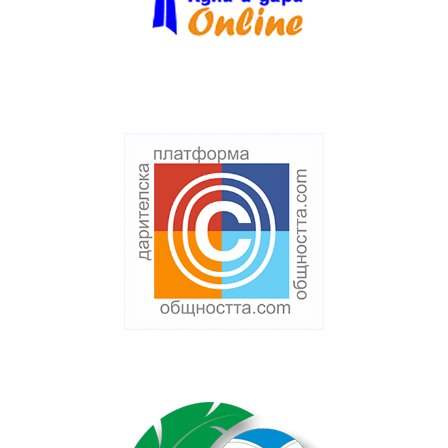
featured
image
. Някаква
проба тук.