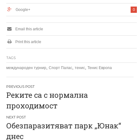
Google+
0
Email this article
Print this article
TAGS
,
,
,
международен турнир
Спорт Палас
тенис
Тенис Европа
Н
Реките са с нормална
а
проходимост
в
и
Обезпаразитяват парк „Юнак“
г
днес
а