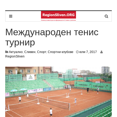
Международен тенис
турнир
ю
Актуално
,
Сливен
,
Спорт
,
Спортни клубове
юли 7, 2017
л
RegionSliven
и
7
,
2
0
1
7