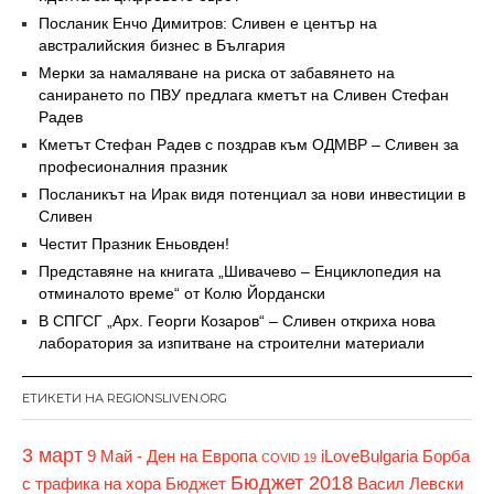
Посланик Енчо Димитров: Сливен е център на
австралийския бизнес в България
Мерки за намаляване на риска от забавянето на
санирането по ПВУ предлага кметът на Сливен Стефан
Радев
Кметът Стефан Радев с поздрав към ОДМВР – Сливен за
професионалния празник
Посланикът на Ирак видя потенциал за нови инвестиции в
Сливен
Честит Празник Еньовден!
Представяне на книгата „Шивачево – Енциклопедия на
отминалото време“ от Колю Йордански
В СПГСГ „Арх. Георги Козаров“ – Сливен откриха нова
лаборатория за изпитване на строителни материали
ЕТИКЕТИ НА REGIONSLIVEN.ORG
3 март
9 Май - Ден на Европа
iLoveBulgaria
Борба
COVID 19
Бюджет 2018
с трафика на хора
Бюджет
Васил Левски