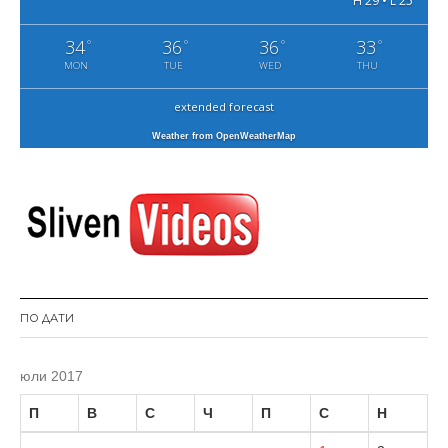
H 29 • L 25
34
36
36
33
°
°
°
°
MON
TUE
WED
THU
extended forecast
Weather from OpenWeatherMap
ПО ДАТИ
юли 2017
П
В
С
Ч
П
С
Н