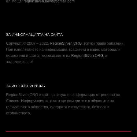
ел. поща:
regionsliven.news@gmail.com
ЗА ИНФОРМАЦИЯТА НА САЙТА
Copyright © 2009 – 2022,
RegionSliven.ORG
, всички права запазени.
При използването на информация, графични и видео материали
поместени в сайта, позоваването на
RegionSliven.ORG
, е
задължително!
ЗА REGIONSLIVEN.ORG
RegionSliven.ORG е сайт за актуална информация от региона на
Сливен. Информацията, която ще намерите е в областите на
гражданското общество, културата и изкуството, бизнеса и
стопанството.