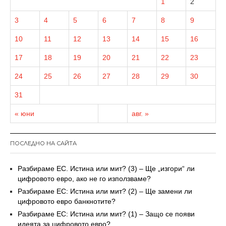
1
2
3
4
5
6
7
8
9
10
11
12
13
14
15
16
17
18
19
20
21
22
23
24
25
26
27
28
29
30
31
« юни
авг. »
ПОСЛЕДНО НА САЙТА
Разбираме ЕС. Истина или мит? (3) – Ще „изгори“ ли
цифровото евро, ако не го използваме?
Разбираме ЕС: Истина или мит? (2) – Ще замени ли
цифровото евро банкнотите?
Разбираме ЕС: Истина или мит? (1) – Защо се появи
идеята за цифровото евро?