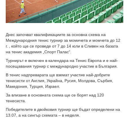
Днес започват квалификациите за основна схема на
Международния тенис турнир за момичета и момчета до 12
г. , който ще се проведе от 7 до 14 юли в Сливен на базата
на тенис академия „Спорт Палас“.
Турнирът е включен в календара на Тенис Европа и е най-
посещавания турнир с международно участие в България.
В тенис надпреварата ще вземат участие най-добрите
тенисисти от Англия, Украйна, Русия, Молдова, Сърбия,
Македония, Турция, Израел.
За влизане в основната схема ще се борят над 120
тенесиста.
Победителите в двойковия турнир ще бъдат определени на
13.07, а на сингър схемата – в неделя.