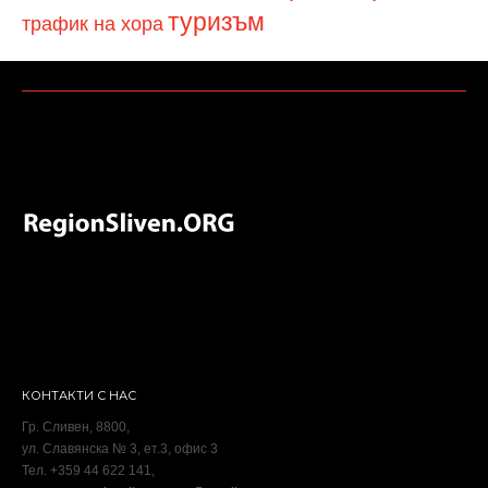
туризъм
трафик на хора
КОНТАКТИ С НАС
Гр. Сливен, 8800,
ул. Славянска № 3, ет.3, офис 3
Тел. +359 44 622 141,