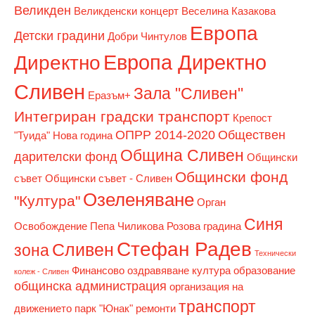
Великден
Великденски концерт
Веселина Казакова
Европа
Детски градини
Добри Чинтулов
Европа Директно
Директно
Сливен
Зала "Сливен"
Еразъм+
Интегриран градски транспорт
Крепост
ОПРР 2014-2020
Обществен
"Туида"
Нова година
Община Сливен
дарителски фонд
Общински
Общински фонд
съвет
Общински съвет - Сливен
Озеленяване
"Култура"
Орган
Синя
Освобождение
Пепа Чиликова
Розова градина
Стефан Радев
Сливен
зона
Технически
Финансово оздравяване
култура
образование
колеж - Сливен
общинска администрация
организация на
транспорт
движението
парк "Юнак"
ремонти